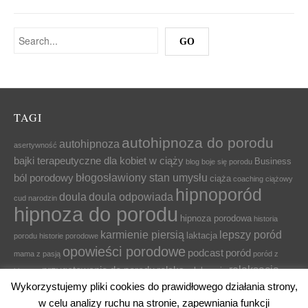
TAGI
autohipnoza do porodu
autohipnoza
asertywność
bajki terapeutyczne dla kobiet w ciąży
Business
blog
boje się porodu
błogosławiony stan umysłu
ból porodowy
ciąża
coaching ciążowy
hipnoporód
doula
doula odpowiada
cud narodzin
hipnoza do porodu
hipnoza porodowa
historia
karmienie piersią
lepszy poród
laktacja
porodu
historie porodowe
opowieści porodowe
podcast
poród
mama z pasją
poród z
relaksacja
przygotowanie do porodu
relaks
relaksacja
hipnozą
dla cieżarnej
Wykorzystujemy pliki cookies do prawidłowego działania strony,
relaksacja dla ciężarnych
relaksacja na czas ciąży
relaksacja w ciąży
w celu analizy ruchu na stronie, zapewniania funkcji
relaks dla kobiet w ciąży
relaks dla