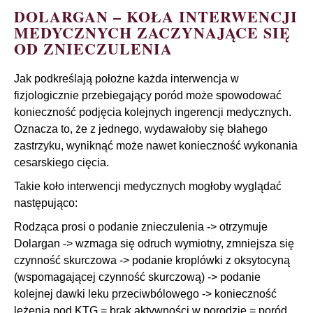
DOLARGAN – KOŁA INTERWENCJI
MEDYCZNYCH ZACZYNAJĄCE SIĘ
OD ZNIECZULENIA
Jak podkreślają położne każda interwencja w
fizjologicznie przebiegający poród może spowodować
konieczność podjęcia kolejnych ingerencji medycznych.
Oznacza to, że z jednego, wydawałoby się błahego
zastrzyku, wyniknąć może nawet konieczność wykonania
cesarskiego cięcia.
Takie koło interwencji medycznych mogłoby wyglądać
następująco:
Rodząca prosi o podanie znieczulenia -> otrzymuje
Dolargan -> wzmaga się odruch wymiotny, zmniejsza się
czynność skurczowa -> podanie kroplówki z oksytocyną
(wspomagającej czynność skurczową) -> podanie
kolejnej dawki leku przeciwbólowego -> konieczność
leżenia pod KTG = brak aktywności w porodzie = poród