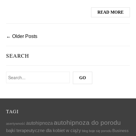
READ MORE
← Older Posts
SEARCH
TAGI
autohipnoza do porodu
autohipnoza
asertywność
bajki terapeutyczne dla kobiet w ciąży
Business
blog
boje się porodu