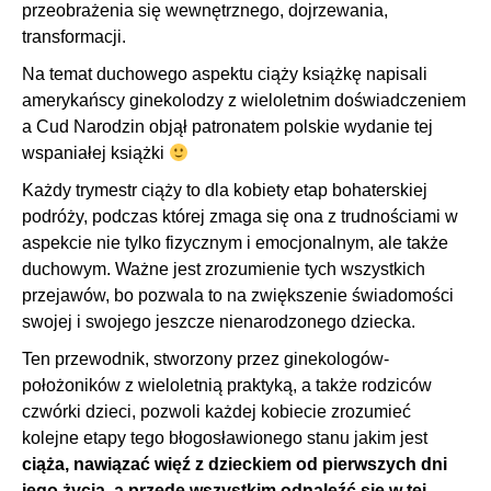
przeobrażenia się wewnętrznego, dojrzewania,
transformacji.
Na temat duchowego aspektu ciąży książkę napisali
amerykańscy ginekolodzy z wieloletnim doświadczeniem
a Cud Narodzin objął patronatem polskie wydanie tej
wspaniałej książki
Każdy trymestr ciąży to dla kobiety etap bohaterskiej
podróży, podczas której zmaga się ona z trudnościami w
aspekcie nie tylko fizycznym i emocjonalnym, ale także
duchowym. Ważne jest zrozumienie tych wszystkich
przejawów, bo pozwala to na zwiększenie świadomości
swojej i swojego jeszcze nienarodzonego dziecka.
Ten przewodnik, stworzony przez ginekologów-
położoników z wieloletnią praktyką, a także rodziców
czwórki dzieci, pozwoli każdej kobiecie zrozumieć
kolejne etapy tego błogosławionego stanu jakim jest
ciąża, nawiązać więź z dzieckiem od pierwszych dni
jego życia, a przede wszystkim odnaleźć się w tej