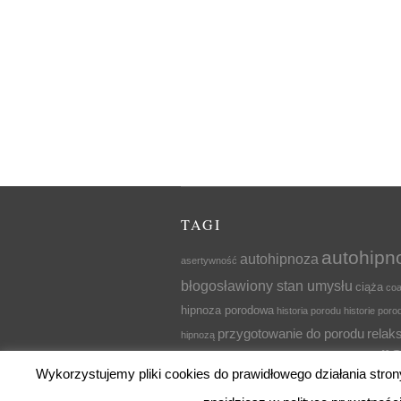
TAGI
autohipn
autohipnoza
asertywność
błogosławiony stan umysłu
ciąża
coa
hipnoza porodowa
historia porodu
historie por
przygotowanie do porodu
relak
hipnozą
r
relaks dla kobiet w ciąży
relaks dla mam
Wykorzystujemy pliki cookies do prawidłowego działania stron
znieczulenie do porodu
zrelaks
w porodzie