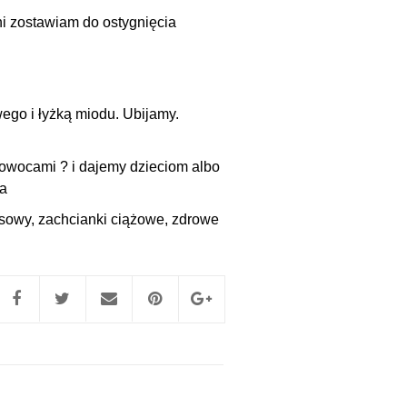
i zostawiam do ostygnięcia
go i łyżką miodu. Ubijamy.
owocami ? i dajemy dzieciom albo
ia
osowy
,
zachcianki ciążowe
,
zdrowe