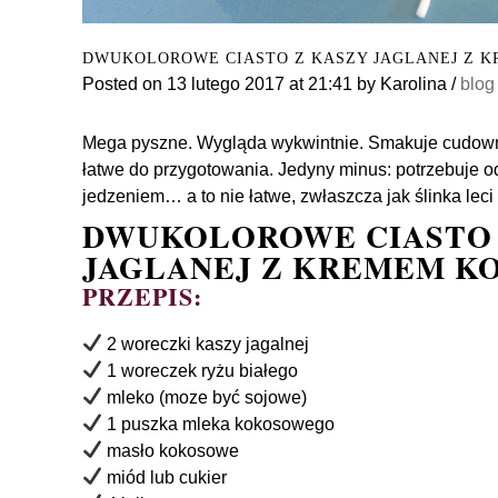
DWUKOLOROWE CIASTO Z KASZY JAGLANEJ Z
Posted on
13 lutego 2017
at 21:41
by
Karolina
/
blog
Mega pyszne. Wygląda wykwintnie. Smakuje cudownie.
łatwe do przygotowania. Jedyny minus: potrzebuje od
jedzeniem… a to nie łatwe, zwłaszcza jak ślinka lec
DWUKOLOROWE CIASTO 
JAGLANEJ Z KREMEM 
PRZEPIS:
2 woreczki kaszy jagalnej
1 woreczek ryżu białego
mleko (moze być sojowe)
1 puszka mleka kokosowego
masło kokosowe
miód lub cukier