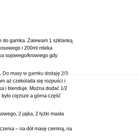
je do garnka. Zalewam 1 szklanką
okosowego i 200ml mleka
ka sojowego/krowiego gdy
. Do masy w garnku dodaję 2/3
am aż czekolada się rozpuści i
jka i blenduje. Można dodać 1/2
u było cięższe a górna część
wego, 2 jajka, 2 łyżki masła
czenia – na dół masę ciemną, na