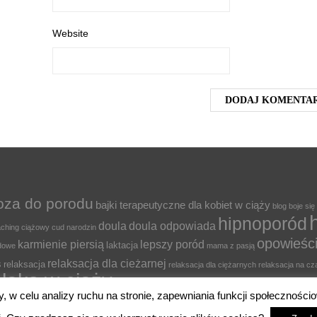
Website
oza do porodu
bajki terapeutyczne dla kobiet w ciąży
blog
boje się
hipnoporód
doula
doula odpowiada
ching ciążowy
cud narodzin
opowieśc
karmienie piersią
lepszy poród
laktacja
odowe
mama z pasją
relaksacja dla cieżarnej
s
relaksacja
relaksacja dla ciężarnych
relaksacja na cz
elaks w ciąży
stres w ciąży
sz
strach przed porodem
y, w celu analizy ruchu na stronie, zapewniania funkcji społecznoś
owana mama