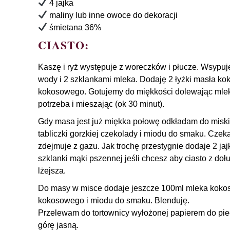
4 jajka
maliny lub inne owoce do dekoracji
śmietana 36%
CIASTO:
Kaszę i ryż występuje z woreczków i płucze. Wsypu
wody i 2 szklankami mleka. Dodaję 2 łyżki masła k
kokosowego. Gotujemy do miękkości dolewając mle
potrzeba i mieszając (ok 30 minut).
Gdy masa jest już miękka połowę odkładam do miski
tabliczki gorzkiej czekolady i miodu do smaku. Czek
zdejmuje z gazu. Jak trochę przestygnie dodaje 2 ja
szklanki mąki pszennej jeśli chcesz aby ciasto z doł
lżejsza.
Do masy w misce dodaje jeszcze 100ml mleka kokoso
kokosowego i miodu do smaku. Blenduję.
Przelewam do tortownicy wyłożonej papierem do pie
górę jasną.