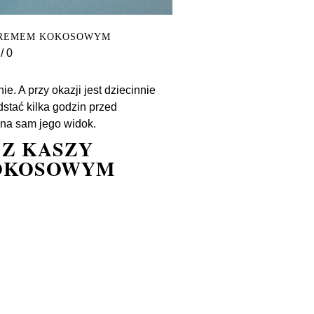
 KREMEM KOKOSOWYM
/
0
 A przy okazji jest dziecinnie
stać kilka godzin przed
i na sam jego widok.
Z KASZY
KOKOSOWYM