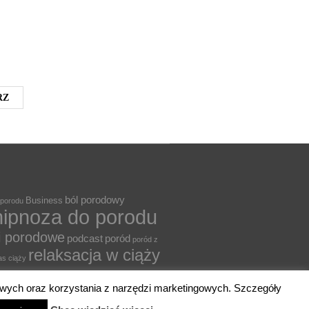
ból porodowy
Business
 porodu
hipnoza do porodu
i porodowe
podcast
poród
poród z
relaksacja w ciąży
as ciąży
kolenie
szkoła rodzenia
VBAC
wsparcie
ciowych oraz korzystania z narzędzi marketingowych. Szczegóły