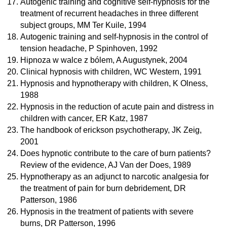
Autogenic training and cognitive self-hypnosis for the
treatment of recurrent headaches in three different
subject groups, MM Ter Kuile, 1994
Autogenic training and self-hypnosis in the control of
tension headache, P Spinhoven, 1992
Hipnoza w walce z bólem, A Augustynek, 2004
Clinical hypnosis with children, WC Western, 1991
Hypnosis and hypnotherapy with children, K Olness,
1988
Hypnosis in the reduction of acute pain and distress in
children with cancer, ER Katz, 1987
The handbook of erickson psychotherapy, JK Zeig,
2001
Does hypnotic contribute to the care of burn patients?
Review of the evidence, AJ Van der Does, 1989
Hypnotherapy as an adjunct to narcotic analgesia for
the treatment of pain for burn debridement, DR
Patterson, 1986
Hypnosis in the treatment of patients with severe
burns, DR Patterson, 1996