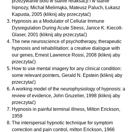
przeżywanie bólu w stanie relaksacji i w stanie
hipnozy, Michał Mielimąka, Mateusz Paluch, Łukasz
Kapusta, 2005
(kliknij aby przeczytać)
Hypnosis as a Modulator of Cellular Immune
Dysregulation During Acute Stress, Janice K. Kiecolt-
Glaser, 2001
(kliknij aby przeczytać)
The new neuroscience of psychotherapy, therapeutic
hypnosis and rehabilitation: a creative dialogue with
our genes, Ernest Lawrence Rossi, 2008
(kliknij aby
przeczytać)
How to use mental imagery for any clinical condition:
some relevant pointers, Gerald N. Epstein
(kliknij aby
przeczytać)
A working model of the neurophysiology of hypnosis: a
review of evidence, John Gruzelier, 1998
(kliknij aby
przeczytać)
Hypnosis in painful terminal illness, Milton Erickson,
1959
The interspersal hypnotic technique for symptom
correction and pain control, milton Erickson, 1966