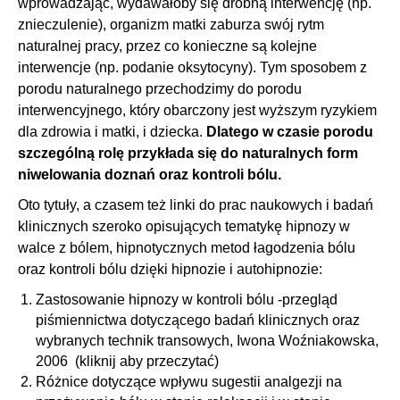
wprowadzając, wydawałoby się drobną interwencję (np.
znieczulenie), organizm matki zaburza swój rytm
naturalnej pracy, przez co konieczne są kolejne
interwencje (np. podanie oksytocyny). Tym sposobem z
porodu naturalnego przechodzimy do porodu
interwencyjnego, który obarczony jest wyższym ryzykiem
dla zdrowia i matki, i dziecka.
Dlatego w czasie porodu
szczególną rolę przykłada się do naturalnych form
niwelowania doznań oraz kontroli bólu.
Oto tytuły, a czasem też linki do prac naukowych i badań
klinicznych szeroko opisujących tematykę hipnozy w
walce z bólem, hipnotycznych metod łagodzenia bólu
oraz kontroli bólu dzięki hipnozie i autohipnozie:
Zastosowanie hipnozy w kontroli bólu -przegląd
piśmiennictwa dotyczącego badań klinicznych oraz
wybranych technik transowych, Iwona Woźniakowska,
2006
(kliknij aby przeczytać)
Różnice dotyczące wpływu sugestii analgezji na