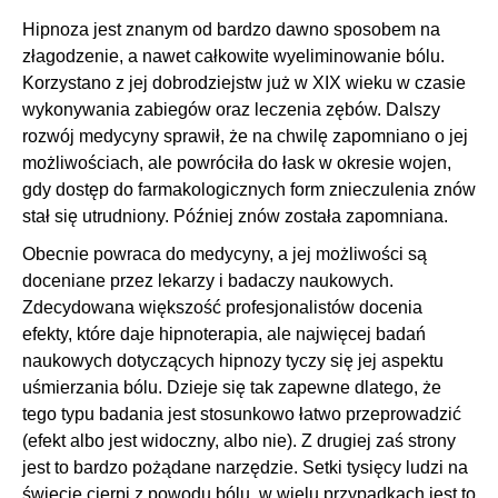
Hipnoza jest znanym od bardzo dawno sposobem na
złagodzenie, a nawet całkowite wyeliminowanie bólu.
Korzystano z jej dobrodziejstw już w XIX wieku w czasie
wykonywania zabiegów oraz leczenia zębów. Dalszy
rozwój medycyny sprawił, że na chwilę zapomniano o jej
możliwościach, ale powróciła do łask w okresie wojen,
gdy dostęp do farmakologicznych form znieczulenia znów
stał się utrudniony. Później znów została zapomniana.
Obecnie powraca do medycyny, a jej możliwości są
doceniane przez lekarzy i badaczy naukowych.
Zdecydowana większość profesjonalistów docenia
efekty, które daje hipnoterapia, ale najwięcej badań
naukowych dotyczących hipnozy tyczy się jej aspektu
uśmierzania bólu. Dzieje się tak zapewne dlatego, że
tego typu badania jest stosunkowo łatwo przeprowadzić
(efekt albo jest widoczny, albo nie). Z drugiej zaś strony
jest to bardzo pożądane narzędzie. Setki tysięcy ludzi na
świecie cierpi z powodu bólu, w wielu przypadkach jest to