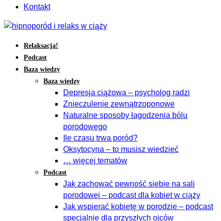
Kontakt
Relaksacja!
Podcast
Baza wiedzy
Baza wiedzy
Depresja ciążowa – psycholog radzi
Znieczulenie zewnątrzoponowe
Naturalne sposoby łagodzenia bólu
porodowego
Ile czasu trwa poród?
Oksytocyna – to musisz wiedzieć
… więcej tematów
Podcast
Jak zachować pewność siebie na sali
porodowej – podcast dla kobiet w ciąży
Jak wspierać kobietę w porodzie – podcast
specjalnie dla przyszłych ojców