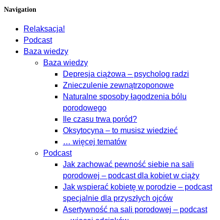
Navigation
Relaksacja!
Podcast
Baza wiedzy
Baza wiedzy
Depresja ciążowa – psycholog radzi
Znieczulenie zewnątrzoponowe
Naturalne sposoby łagodzenia bólu
porodowego
Ile czasu trwa poród?
Oksytocyna – to musisz wiedzieć
… więcej tematów
Podcast
Jak zachować pewność siebie na sali
porodowej – podcast dla kobiet w ciąży
Jak wspierać kobietę w porodzie – podcast
specjalnie dla przyszłych ojców
Asertywność na sali porodowej – podcast