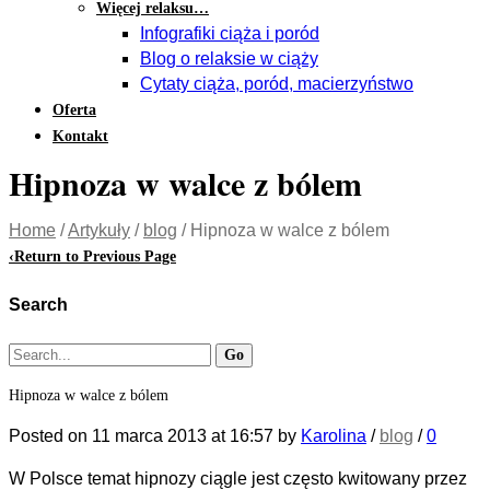
Więcej relaksu…
Infografiki ciąża i poród
Blog o relaksie w ciąży
Cytaty ciąża, poród, macierzyństwo
Oferta
Kontakt
Hipnoza w walce z bólem
Home
/
Artykuły
/
blog
/
Hipnoza w walce z bólem
‹
Return to Previous Page
Search
Hipnoza w walce z bólem
Posted on
11 marca 2013
at 16:57
by
Karolina
/
blog
/
0
W Polsce temat hipnozy ciągle jest często kwitowany przez