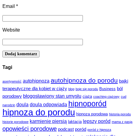
Email
*
Website
Tagi
autohipnoza do porodu
autohipnoza
bajki
asertywność
terapeutyczne dla kobiet w ciąży
ból
Business
blog
boje się porodu
błogosławiony stan umysłu
porodowy
ciąża
coaching ciążowy
cud
hipnoporód
doula
doula odpowiada
narodzin
hipnoza do porodu
hipnoza porodowa
historia porodu
karmienie piersią
lepszy poród
laktacja
historie porodowe
mama z pasją
opowieści porodowe
podcast
poród
poród z hipnozą