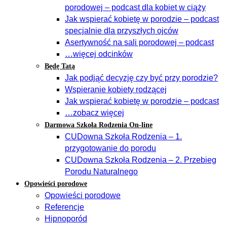
porodowej – podcast dla kobiet w ciąży
Jak wspierać kobietę w porodzie – podcast
specjalnie dla przyszłych ojców
Asertywność na sali porodowej – podcast
…więcej odcinków
Będę Tatą
Jak podjąć decyzję czy być przy porodzie?
Wspieranie kobiety rodzącej
Jak wspierać kobietę w porodzie – podcast
…zobacz więcej
Darmowa Szkoła Rodzenia On-line
CUDowna Szkoła Rodzenia – 1.
przygotowanie do porodu
CUDowna Szkoła Rodzenia – 2. Przebieg
Porodu Naturalnego
Opowieści porodowe
Opowieści porodowe
Referencje
Hipnoporód