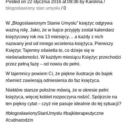
Posted on
22 stycznia 2016
at 09:36
by
Karolina
/
błogosławiony stan umysłu
/
0
W „Błogosławionym Stanie Umysłu” księżyc odgrywa
ważną rolę. Jako, że w bajce przyjęty został kalendarz
księżycowy rok ma 13 miesięcy… a każdy z nich
nazwany jest od innego wcielenia księżyca. Pierwszy
Księżyc Tajemny oświetla to, co dzieje się w
nieświadomości.
W każdym miesiącu Księżyc przechodzi
przez pełną fazę – od nowiu do pełni.
W tajemnicy powiem Ci, że piękne ilustracje do bajek
również zawierają odniesienia do faz księżyca.
Niektóre starsze położne mówią, że w okresie pełni
księżyca, więcej kobiet rozpoczyna rodzić. Spójrzcie na
ten piękny cytat – czyż nie pasuje idealnie do tej sytuacji?
‪#‎
błogosławionyStanUmysłu‬
‪#‎
bajkiterapeutyczne‬
‪#‎
cudnarodzin‬