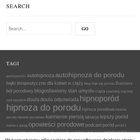
SEARCH
TAGI
autohipnoza do porodu
autohipnoza
asertywność
bajki terapeutyczne dla kobiet w ciąży
Business
blog
boje się porodu
błogosławiony stan umysłu
ból porodowy
ciąża
coaching ciążowy
hipnoporód
doula
doula odpowiada
cud narodzin
hipnoza do porodu
hipnoza porodowa
historia
karmienie piersią
lepszy poród
laktacja
porodu
historie porodowe
opowieści porodowe
podcast
poród
mama z pasją
poród z
relaksacja
przygotowanie do porodu
relaks
relaksacja
hipnozą