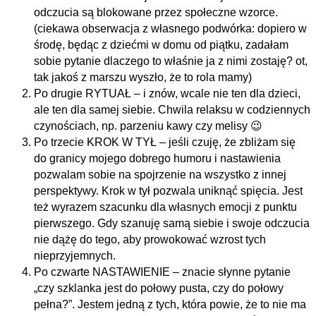
odczucia są blokowane przez społeczne wzorce.
(ciekawa obserwacja z własnego podwórka: dopiero w
środę, będąc z dziećmi w domu od piątku, zadałam
sobie pytanie dlaczego to właśnie ja z nimi zostaję? ot,
tak jakoś z marszu wyszło, że to rola mamy)
Po drugie RYTUAŁ – i znów, wcale nie ten dla dzieci,
ale ten dla samej siebie. Chwila relaksu w codziennych
czynościach, np. parzeniu kawy czy melisy 😉
Po trzecie KROK W TYŁ – jeśli czuję, że zbliżam się
do granicy mojego dobrego humoru i nastawienia
pozwalam sobie na spojrzenie na wszystko z innej
perspektywy. Krok w tył pozwala uniknąć spięcia. Jest
też wyrazem szacunku dla własnych emocji z punktu
pierwszego. Gdy szanuję samą siebie i swoje odczucia
nie dążę do tego, aby prowokować wzrost tych
nieprzyjemnych.
Po czwarte NASTAWIENIE – znacie słynne pytanie
„czy szklanka jest do połowy pusta, czy do połowy
pełna?”. Jestem jedną z tych, która powie, że to nie ma