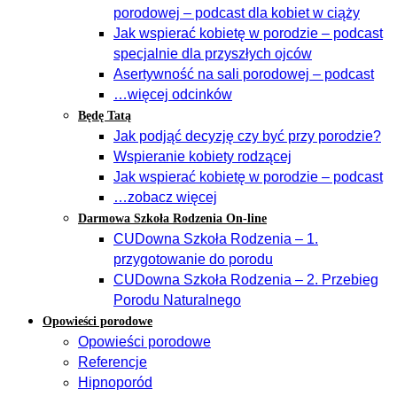
porodowej – podcast dla kobiet w ciąży
Jak wspierać kobietę w porodzie – podcast
specjalnie dla przyszłych ojców
Asertywność na sali porodowej – podcast
…więcej odcinków
Będę Tatą
Jak podjąć decyzję czy być przy porodzie?
Wspieranie kobiety rodzącej
Jak wspierać kobietę w porodzie – podcast
…zobacz więcej
Darmowa Szkoła Rodzenia On-line
CUDowna Szkoła Rodzenia – 1.
przygotowanie do porodu
CUDowna Szkoła Rodzenia – 2. Przebieg
Porodu Naturalnego
Opowieści porodowe
Opowieści porodowe
Referencje
Hipnoporód