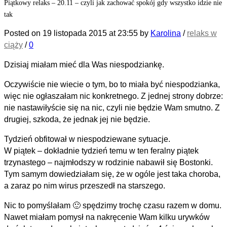
Piątkowy relaks – 20.11 – czyli jak zachować spokój gdy wszystko idzie nie
tak
Posted on
19 listopada 2015
at 23:55
by
Karolina
/
relaks w
ciąży
/
0
Dzisiaj miałam mieć dla Was niespodziankę.
Oczywiście nie wiecie o tym, bo to miała być niespodzianka,
więc nie ogłaszałam nic konkretnego. Z jednej strony dobrze:
nie nastawiłyście się na nic, czyli nie będzie Wam smutno. Z
drugiej, szkoda, że jednak jej nie będzie.
Tydzień obfitował w niespodziewane sytuacje.
W piątek – dokładnie tydzień temu w ten feralny piątek
trzynastego – najmłodszy w rodzinie nabawił się Bostonki.
Tym samym dowiedziałam się, że w ogóle jest taka choroba,
a zaraz po nim wirus przeszedł na starszego.
Nic to pomyślałam 🙂 spędzimy trochę czasu razem w domu.
Nawet miałam pomysł na nakręcenie Wam kilku urywków