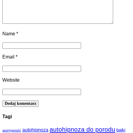
Name
*
Email
*
Website
Tagi
autohipnoza do porodu
autohipnoza
bajki
asertywność