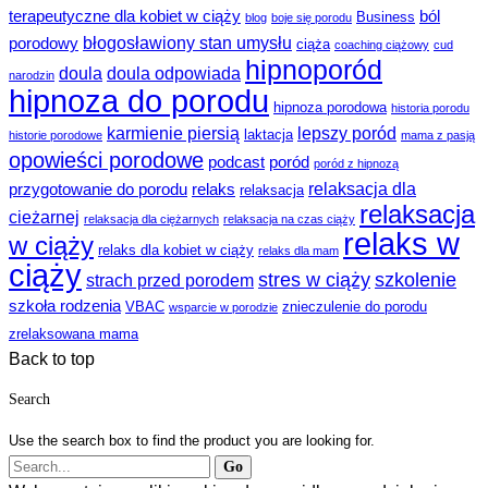
terapeutyczne dla kobiet w ciąży
ból
Business
blog
boje się porodu
błogosławiony stan umysłu
porodowy
ciąża
coaching ciążowy
cud
hipnoporód
doula
doula odpowiada
narodzin
hipnoza do porodu
hipnoza porodowa
historia porodu
karmienie piersią
lepszy poród
laktacja
historie porodowe
mama z pasją
opowieści porodowe
podcast
poród
poród z hipnozą
relaksacja dla
przygotowanie do porodu
relaks
relaksacja
relaksacja
cieżarnej
relaksacja dla ciężarnych
relaksacja na czas ciąży
relaks w
w ciąży
relaks dla kobiet w ciąży
relaks dla mam
ciąży
stres w ciąży
szkolenie
strach przed porodem
szkoła rodzenia
VBAC
znieczulenie do porodu
wsparcie w porodzie
zrelaksowana mama
Back to top
Search
Use the search box to find the product you are looking for.