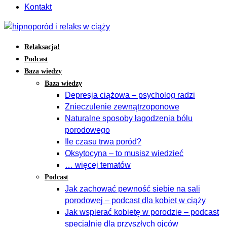
Kontakt
Relaksacja!
Podcast
Baza wiedzy
Baza wiedzy
Depresja ciążowa – psycholog radzi
Znieczulenie zewnątrzoponowe
Naturalne sposoby łagodzenia bólu
porodowego
Ile czasu trwa poród?
Oksytocyna – to musisz wiedzieć
… więcej tematów
Podcast
Jak zachować pewność siebie na sali
porodowej – podcast dla kobiet w ciąży
Jak wspierać kobietę w porodzie – podcast
specjalnie dla przyszłych ojców