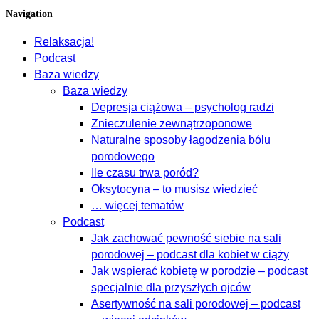
Navigation
Relaksacja!
Podcast
Baza wiedzy
Baza wiedzy
Depresja ciążowa – psycholog radzi
Znieczulenie zewnątrzoponowe
Naturalne sposoby łagodzenia bólu
porodowego
Ile czasu trwa poród?
Oksytocyna – to musisz wiedzieć
… więcej tematów
Podcast
Jak zachować pewność siebie na sali
porodowej – podcast dla kobiet w ciąży
Jak wspierać kobietę w porodzie – podcast
specjalnie dla przyszłych ojców
Asertywność na sali porodowej – podcast