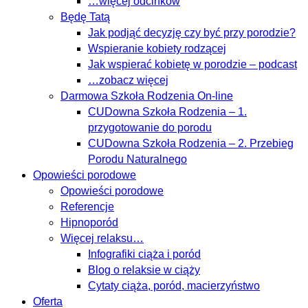
…więcej odcinków
Będę Tatą
Jak podjąć decyzję czy być przy porodzie?
Wspieranie kobiety rodzącej
Jak wspierać kobietę w porodzie – podcast
…zobacz więcej
Darmowa Szkoła Rodzenia On-line
CUDowna Szkoła Rodzenia – 1.
przygotowanie do porodu
CUDowna Szkoła Rodzenia – 2. Przebieg
Porodu Naturalnego
Opowieści porodowe
Opowieści porodowe
Referencje
Hipnoporód
Więcej relaksu…
Infografiki ciąża i poród
Blog o relaksie w ciąży
Cytaty ciąża, poród, macierzyństwo
Oferta