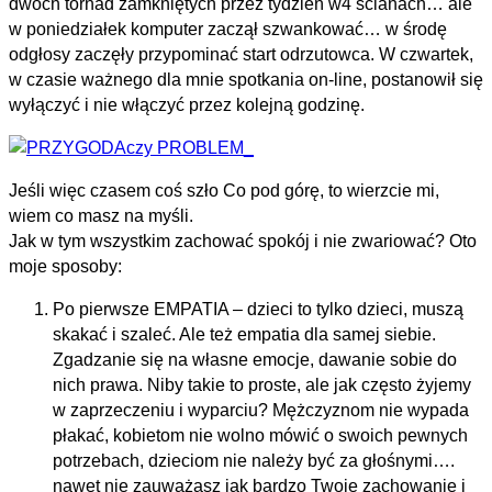
dwóch tornad zamkniętych przez tydzień w4 ścianach… ale
w poniedziałek komputer zaczął szwankować… w środę
odgłosy zaczęły przypominać start odrzutowca. W czwartek,
w czasie ważnego dla mnie spotkania on-line, postanowił się
wyłączyć i nie włączyć przez kolejną godzinę.
Jeśli więc czasem coś szło Co pod górę, to wierzcie mi,
wiem co masz na myśli.
Jak w tym wszystkim zachować spokój i nie zwariować? Oto
moje sposoby:
Po pierwsze EMPATIA – dzieci to tylko dzieci, muszą
skakać i szaleć. Ale też empatia dla samej siebie.
Zgadzanie się na własne emocje, dawanie sobie do
nich prawa. Niby takie to proste, ale jak często żyjemy
w zaprzeczeniu i wyparciu? Mężczyznom nie wypada
płakać, kobietom nie wolno mówić o swoich pewnych
potrzebach, dzieciom nie należy być za głośnymi….
nawet nie zauważasz jak bardzo Twoje zachowanie i