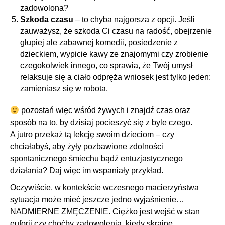
zadowolona?
Szkoda czasu
– to chyba najgorsza z opcji. Jeśli
zauważysz, że szkoda Ci czasu na radość, obejrzenie
głupiej ale zabawnej komedii, posiedzenie z
dzieckiem, wypicie kawy ze znajomymi czy zrobienie
czegokolwiek innego, co sprawia, że Twój umysł
relaksuje się a ciało odpręża wniosek jest tylko jeden:
zamieniasz się w robota.
pozostań więc wśród żywych i znajdź czas oraz
sposób na to, by dzisiaj pocieszyć się z byle czego.
A jutro przekaż tą lekcję swoim dzieciom – czy
chciałabyś, aby żyły pozbawione zdolności
spontanicznego śmiechu bądź entuzjastycznego
działania? Daj więc im wspaniały przykład.
Oczywiście, w kontekście wczesnego macierzyństwa
sytuacja może mieć jeszcze jedno wyjaśnienie…
NADMIERNE ZMĘCZENIE. Ciężko jest wejść w stan
euforii czy choćby zadowolenia, kiedy skrajne