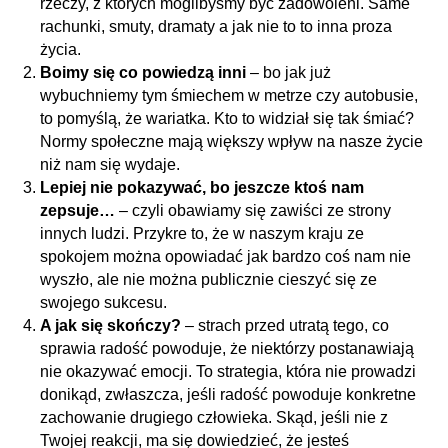
rzeczy, z których moglibyśmy być zadowoleni. Same
rachunki, smuty, dramaty a jak nie to to inna proza
życia.
Boimy się co powiedzą inni
– bo jak już
wybuchniemy tym śmiechem w metrze czy autobusie,
to pomyślą, że wariatka. Kto to widział się tak śmiać?
Normy społeczne mają większy wpływ na nasze życie
niż nam się wydaje.
Lepiej nie pokazywać, bo jeszcze ktoś nam
zepsuje…
– czyli obawiamy się zawiści ze strony
innych ludzi. Przykre to, że w naszym kraju ze
spokojem można opowiadać jak bardzo coś nam nie
wyszło, ale nie można publicznie cieszyć się ze
swojego sukcesu.
A jak się skończy?
– strach przed utratą tego, co
sprawia radość powoduje, że niektórzy postanawiają
nie okazywać emocji. To strategia, która nie prowadzi
donikąd, zwłaszcza, jeśli radość powoduje konkretne
zachowanie drugiego człowieka. Skąd, jeśli nie z
Twojej reakcji, ma się dowiedzieć, że jesteś