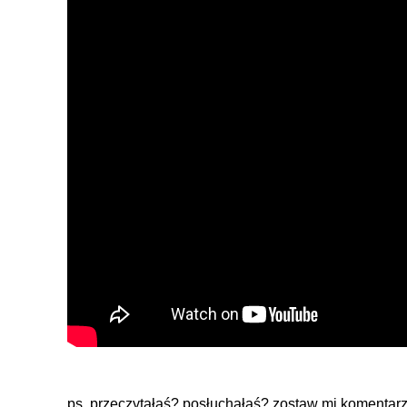
ps. przeczytałaś? posłuchałaś? zostaw mi komentarz 