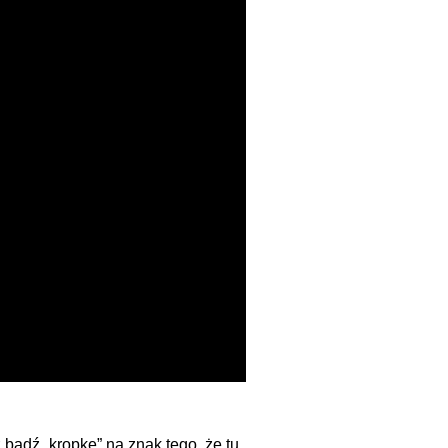
bądź „kropkę” na znak tego, że tu