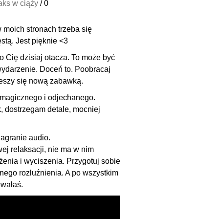
aks w ciąży
/
0
w moich stronach trzeba się
stą. Jest pięknie <3
o Cię dzisiaj otacza. To może być
wydarzenie. Doceń to.
Poobracaj
cieszy się nową zabawką.
e magicznego i odjechanego.
, dostrzegam detale, mocniej
agranie audio.
ej relaksacji, nie ma w nim
żenia i wyciszenia. Przygotuj sobie
mnego rozluźnienia. A po wszystkim
owałaś.