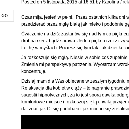
Posted on
5 listopada 2015
at 16:51
by
Karolina
/
rel
Czas mija, jesień w pełni. Przez ostatnich kilka dni 
przedzierać przez mgłę białą jak mleko i podobnie gę
Ćwiczenie na dziś: zastanów się nad tym co piękneg
drobna rzecz bądź sprawa. Jedna piękna rzecz czy 
trochę w myślach. Pociesz się tym tak, jak dziecko 
Ja rozkoszuję się mgłą. Niesie w sobie coś zupełni
Zmienia mi perspektywę patrzenia. Wyostrzam wzrok
koncentruję.
Dzisiaj mam dla Was obiecane w zeszłym tygodniu n
Relaksacja dla kobiet w ciąży – to nagranie prawdziw
sugestii hipnotycznych, za to jest spora dawka odprę
komfortowe miejsce i rozkoszuj się tą chwilą przyje
daj znać jak Ci się podobało i jak mocno się zrelaks