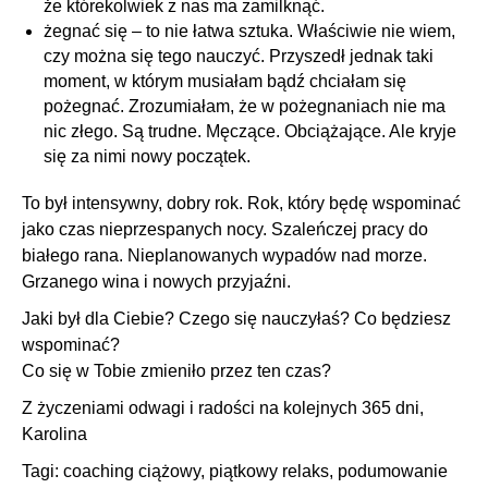
że którekolwiek z nas ma zamilknąć.
żegnać się – to nie łatwa sztuka. Właściwie nie wiem,
czy można się tego nauczyć. Przyszedł jednak taki
moment, w którym musiałam bądź chciałam się
pożegnać. Zrozumiałam, że w pożegnaniach nie ma
nic złego. Są trudne. Męczące. Obciążające. Ale kryje
się za nimi nowy początek.
To był intensywny, dobry rok. Rok, który będę wspominać
jako czas nieprzespanych nocy. Szaleńczej pracy do
białego rana. Nieplanowanych wypadów nad morze.
Grzanego wina i nowych przyjaźni.
Jaki był dla Ciebie? Czego się nauczyłaś? Co będziesz
wspominać?
Co się w Tobie zmieniło przez ten czas?
Z życzeniami odwagi i radości na kolejnych 365 dni,
Karolina
Tagi:
coaching ciążowy
,
piątkowy relaks
,
podumowanie