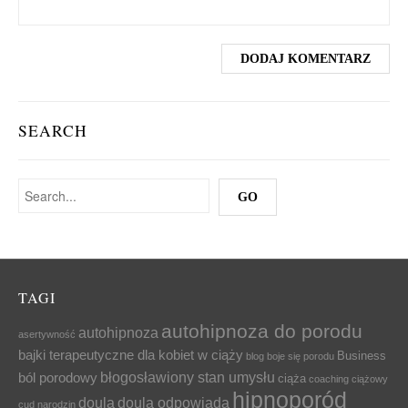
SEARCH
TAGI
autohipnoza do porodu
autohipnoza
asertywność
bajki terapeutyczne dla kobiet w ciąży
Business
blog
boje się porodu
błogosławiony stan umysłu
ból porodowy
ciąża
coaching ciążowy
hipnoporód
doula
doula odpowiada
cud narodzin