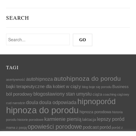
SEARCH
TAGI
autohipnoza do porodu
autohipnoza
asertywność
bajki terapeutyczne dla kobiet w ciąży
Business
blog
boje się porodu
błogosławiony stan umysłu
ból porodowy
ciąża
coaching ciążowy
hipnoporód
doula
doula odpowiada
cud narodzin
hipnoza do porodu
hipnoza porodowa
historia
karmienie piersią
lepszy poród
laktacja
porodu
historie porodowe
opowieści porodowe
podcast
poród
mama z pasją
poród z
relaksacja
przygotowanie do porodu
relaks
relaksacja
hipnozą