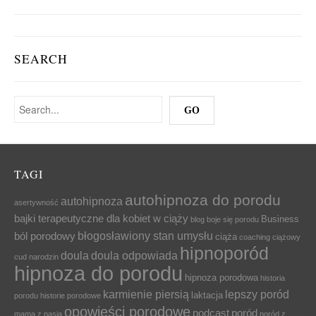
SEARCH
TAGI
autohipnoza do porodu
autohipnoza
asertywność
bajki terapeutyczne dla kobiet w ciąży
Business
blog
boje się porodu
błogosławiony stan umysłu
ból porodowy
ciąża
coaching ciążowy
hipnoporód
doula
doula odpowiada
cud narodzin
hipnoza do porodu
hipnoza porodowa
historia
karmienie piersią
lepszy poród
laktacja
porodu
historie porodowe
opowieści porodowe
podcast
poród
mama z pasją
poród z