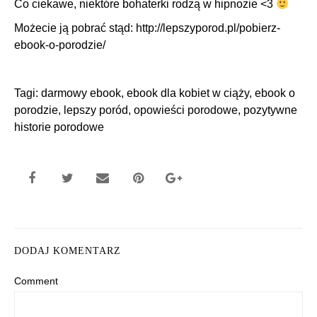
Co ciekawe, niektóre bohaterki rodzą w hipnozie <3
Możecie ją pobrać stąd: http://lepszyporod.pl/pobierz-
ebook-o-porodzie/
Tagi:
darmowy ebook
,
ebook dla kobiet w ciąży
,
ebook o
porodzie
,
lepszy poród
,
opowieści porodowe
,
pozytywne
historie porodowe
DODAJ KOMENTARZ
Comment