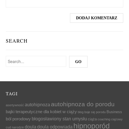
SEARCH
TAGI
autohipnoza do porodu
autohipnoza
asertywność
bajki terapeutyczne dla kobiet w ciąży
Business
blog
boje się porodu
błogosławiony stan umysłu
ból porodowy
ciąża
coaching ciążowy
hipnoporód
doula
doula odpowiada
cud narodzin