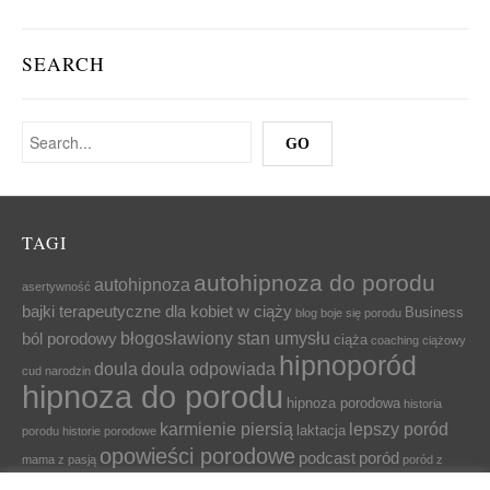
SEARCH
TAGI
autohipnoza do porodu
autohipnoza
asertywność
bajki terapeutyczne dla kobiet w ciąży
Business
blog
boje się porodu
błogosławiony stan umysłu
ból porodowy
ciąża
coaching ciążowy
hipnoporód
doula
doula odpowiada
cud narodzin
hipnoza do porodu
hipnoza porodowa
historia
karmienie piersią
lepszy poród
laktacja
porodu
historie porodowe
opowieści porodowe
podcast
poród
mama z pasją
poród z
relaksacja
przygotowanie do porodu
relaks
relaksacja
hipnozą