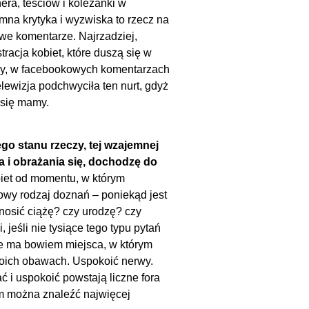
era, teściów i koleżanki w
emna krytyka i wyzwiska to rzecz na
we komentarze. Najrzadziej,
acja kobiet, które duszą się w
ery, w facebookowych komentarzach
ewizja podchwyciła ten nurt, gdyż
 się mamy.
ego stanu rzeczy, tej wzajemnej
a i obrażania się, dochodzę do
iet od momentu, w którym
nowy rodzaj doznań – poniekąd jest
nosić ciążę? czy urodzę? czy
eśli nie tysiące tego typu pytań
Nie ma bowiem miejsca, w którym
woich obawach. Uspokoić nerwy.
ć i uspokoić powstają liczne fora
am można znaleźć najwięcej