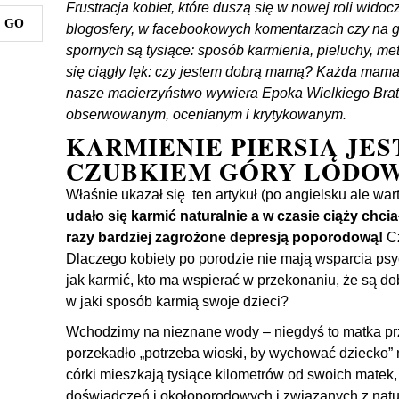
Frustracja kobiet, które duszą się w nowej roli widoc
blogosfery, w facebookowych komentarzach czy na
spornych są tysiące: sposób karmienia, pieluchy, m
się ciągły lęk: czy jestem dobrą mamą? Każda mama 
nasze macierzyństwo wywiera Epoka Wielkiego Brata
obserwowanym, ocenianym i krytykowanym.
KARMIENIE PIERSIĄ JES
CZUBKIEM GÓRY LODO
Właśnie ukazał się ten
artykuł
(po angielsku ale war
udało się karmić naturalnie a w czasie ciąży chcia
razy bardziej zagrożone depresją poporodową!
Cz
Dlaczego kobiety po porodzie nie mają wsparcia p
jak karmić, kto ma wspierać w przekonaniu, że są d
w jaki sposób karmią swoje dzieci?
Wchodzimy na nieznane wody – niegdyś to matka pr
porzekadło „potrzeba wioski, by wychować dziecko” n
córki mieszkają tysiące kilometrów od swoich matek
doświadczeń i okołoporodowych i związanych z nat