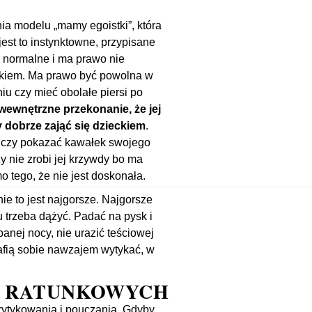
ia modelu „mamy egoistki”, która
jest to instynktowne, przypisane
to normalne i ma prawo nie
ckiem. Ma prawo być powolna w
u czy mieć obolałe piersi po
wewnętrzne przekonanie, że jej
y dobrze zająć się dzieckiem
.
 czy pokazać kawałek swojego
y nie zrobi jej krzywdy bo ma
tego, że nie jest doskonała.
ie to jest najgorsze. Najgorsze
lu trzeba dążyć. Padać na pysk i
anej nocy, nie urazić teściowej
afią sobie nawzajem wytykać, w
Ł RATUNKOWYCH
krytykowania i pouczania. Gdyby