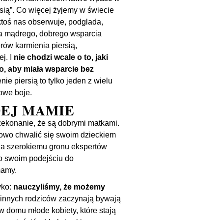
sią”. Co więcej żyjemy w świecie
ktoś nas obserwuje, podglada,
ba mądrego, dobrego wsparcia
ów karmienia piersią,
j. I
nie chodzi wcale o to, jaki
o, aby miała wsparcie bez
nie piersią to tylko jeden z wielu
owe boje.
EJ MAMIE
ekonanie, że są dobrymi matkami.
dowo chwalić się swoim dzieckiem
nia szerokiemu gronu ekspertów
o swoim podejściu do
mamy.
yko:
nauczyliśmy, że możemy
e innych rodziców zaczynają bywają
w domu młode kobiety, które stają