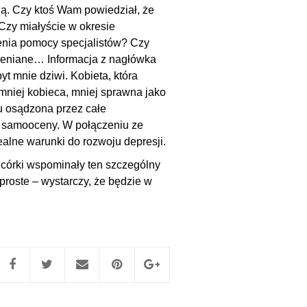
ią. Czy ktoś Wam powiedział, że
 Czy miałyście w okresie
enia pomocy specjalistów? Czy
oceniane… Informacja z nagłówka
t mnie dziwi. Kobieta, która
ę mniej kobieca, mniej sprawna jako
zu osądzona przez całe
 samooceny. W połączeniu ze
lne warunki do rozwoju depresji.
e córki wspominały ten szczególny
proste – wystarczy, że będzie w