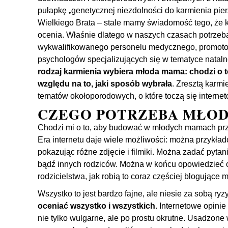
pułapkę „genetycznej niezdolności do karmienia pier
Wielkiego Brata – stale mamy świadomość tego, że 
ocenia. Właśnie dlatego w naszych czasach potrze
wykwalifikowanego personelu medycznego, promotor
psychologów specjalizujących się w tematyce natalne
rodzaj karmienia wybiera młoda mama: chodzi o t
względu na to, jaki sposób wybrała
. Zresztą karmie
tematów okołoporodowych, o które toczą się internet
CZEGO POTRZEBA MŁOD
Chodzi mi o to, aby budować w młodych mamach prz
Era internetu daje wiele możliwości: można przykła
pokazując różne zdjęcie i filmiki. Można zadać pyta
bądź innych rodziców. Można w końcu opowiedzieć 
rodzicielstwa, jak robią to coraz częściej blogujące 
Wszystko to jest bardzo fajne, ale niesie za sobą ryz
oceniać wszystko i wszystkich
. Internetowe opini
nie tylko wulgarne, ale po prostu okrutne. Usadzone 