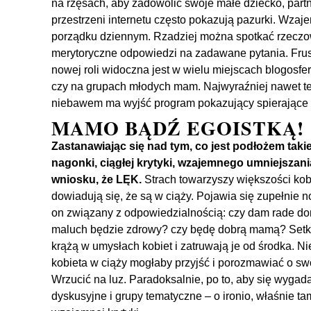
na rzęsach, aby zadowolić swoje małe dziecko, partn
przestrzeni internetu często pokazują pazurki. Wzaj
porządku dziennym. Rzadziej można spotkać rzeczo
merytoryczne odpowiedzi na zadawane pytania. Frustr
nowej roli widoczna jest w wielu miejscach blogosf
czy na grupach młodych mam. Najwyraźniej nawet tel
niebawem ma wyjść program pokazujący spierające
MAMO BĄDŹ EGOISTKĄ!
Zastanawiając się nad tym, co jest podłożem taki
nagonki, ciągłej krytyki, wzajemnego umniejszani
wniosku, że LĘK.
Strach towarzyszy większości kob
dowiadują się, że są w ciąży. Pojawia się zupełnie 
on związany z odpowiedzialnością: czy dam rade do
maluch będzie zdrowy? czy będę dobrą mamą? Setki, j
krążą w umysłach kobiet i zatruwają je od środka. 
kobieta w ciąży mogłaby przyjść i porozmawiać o s
Wrzucić na luz. Paradoksalnie, po to, aby się wygada
dyskusyjne i grupy tematyczne – o ironio, właśnie t