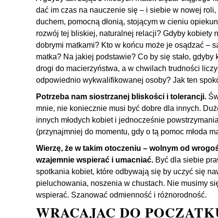
dać im czas na nauczenie się – i siebie w nowej roli
duchem, pomocną dłonią, stojącym w cieniu opieku
rozwój tej bliskiej, naturalnej relacji? Gdyby kobiety 
dobrymi matkami? Kto w końcu może je osądzać – są
matka? Na jakiej podstawie? Co by się stało, gdyby
drogi do macierzyństwa, a w chwilach trudności licz
odpowiednio wykwalifikowanej osoby? Jak ten spok
Potrzeba nam siostrzanej bliskości i tolerancji.
Świ
mnie, nie koniecznie musi być dobre dla innych. Duż
innych młodych kobiet i jednocześnie powstrzymania
(przynajmniej do momentu, gdy o tą pomoc młoda mam
Wierzę, że w takim otoczeniu – wolnym od wrogośc
wzajemnie wspierać i umacniać.
Być dla siebie pr
spotkania kobiet, które odbywają się by uczyć się na
pieluchowania, noszenia w chustach. Nie musimy się
wspierać. Szanować odmienność i różnorodność.
WRACAJĄC DO POCZĄTK