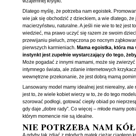
wzajemnej krytyki.
Dlatego myślę, że potrzeba nam egoistek. Promowan
wie jak się obchodzić z dzieckiem, a wie dlatego, że 
macierzyństwu, naturalne. A jeśli nie wie to też jest 
wiedzieć, ma prawo uczyć się razem ze swoim dzie
przewijaniu pieluch, zmęczona po nocnym ząbkowani
pierwszych karmieniach.
Mama egoistka, która ma 
instynkt jest zupełnie wystarczający do tego, żeb
Może pogadać z innymi mamami, może się zwierzyć
intymnego świata, ale zdanie internetowych krzykacz
wewnętrzne przekonanie, że jest dobrą mamą pomimo 
Lansowany model mamy idealnej jest nierealny, ale n
jest to, że wiele kobiet wierzy w to, że do tego mode
szorować podłogi, gotować ciepły obiad po nieprzesp
gdy daje „dobre rady”. Co więcej – młode mamy potr
którym momencie nie są idealne.
NIE POTRZEBA NAM KÓ
A gdyby tak zdjąć z młodych matek ciężar ciągłego 