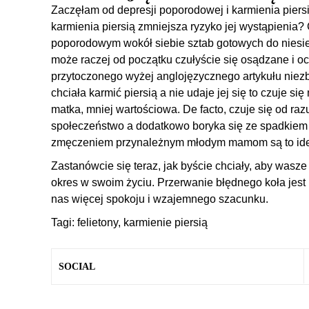
Zaczęłam od depresji poporodowej i karmienia piers
karmienia piersią zmniejsza ryzyko jej wystąpienia?
poporodowym wokół siebie sztab gotowych do niesi
może raczej od początku czułyście się osądzane i 
przytoczonego wyżej anglojęzycznego artykułu niezby
chciała karmić piersią a nie udaje jej się to czuje si
matka, mniej wartościowa. De facto, czuje się od ra
społeczeństwo a dodatkowo boryka się ze spadkiem
zmęczeniem przynależnym młodym mamom są to idea
Zastanówcie się teraz, jak byście chciały, aby wasz
okres w swoim życiu. Przerwanie błędnego koła jest 
nas więcej spokoju i wzajemnego szacunku.
Tagi:
felietony
,
karmienie piersią
SOCIAL