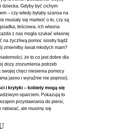
, i dziecka. Gdyby być cichym
nem – czy wtedy byłaby szansa na
nie musiały się martwić o to, czy są
siadka, teściowa, ich własna
 każda z nas mogła szukać własnej
yć na życzliwą pomoc siostry bądź
ój zmieniłby świat młodych mam?
adomości, że to co jest dobre dla
ej dozy zrozumienia potrzeb
 swojej chęci niesienia pomocy
a jasno i wyraźnie nie poprosi).
i i krytyki – kobiety mogą się
awdziwym oparciem. Pokazują to
wzajem przystawiania do piersi,
 ratować, ale musimy się
U