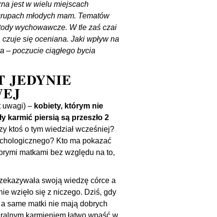
zna jest w wielu miejscach
 grupach młodych mam. Tematów
etody wychowawcze. W tle zaś czai
czuje się oceniana. Jaki wpływ na
 – poczucie ciągłego bycia
T JEDYNIE
WEJ
t uwagi) –
kobiety, którym nie
ły karmić piersią są przeszło 2
y ktoś o tym wiedział wcześniej?
sychologicznego? Kto ma pokazać
obrymi matkami bez względu na to,
zekazywała swoją wiedzę córce a
ie wzięło się z niczego. Dziś, gdy
, a same matki nie mają dobrych
uralnym karmieniem łatwo wpaść w