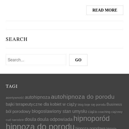
READ MORE
SEARCH
TAGI
autohipnoza do porodu
autohipnoza
asertywność
bajki terapeutyczne dla kobiet w ciąży
Business
blog
boje się porodu
błogosławiony stan umysłu
ból porodowy
ciąża
coaching ciążowy
hipnoporód
doula
doula odpowiada
cud narodzin
hipnoza do porodu
hipnoza porodowa
historia