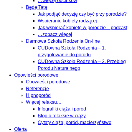
…więcej odcinków
Będę Tatą
Jak podjąć decyzję czy być przy porodzie?
Wspieranie kobiety rodzącej
Jak wspierać kobietę w porodzie – podcast
…zobacz więcej
Darmowa Szkoła Rodzenia On-line
CUDowna Szkoła Rodzenia – 1.
przygotowanie do porodu
CUDowna Szkoła Rodzenia – 2. Przebieg
Porodu Naturalnego
Opowieści porodowe
Opowieści porodowe
Referencje
Hipnoporód
Więcej relaksu…
Infografiki ciąża i poród
Blog o relaksie w ciąży
Cytaty ciąża, poród, macierzyństwo
Oferta