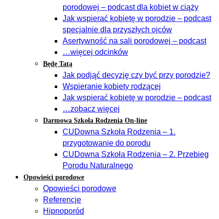
porodowej – podcast dla kobiet w ciąży
Jak wspierać kobietę w porodzie – podcast
specjalnie dla przyszłych ojców
Asertywność na sali porodowej – podcast
…więcej odcinków
Będę Tatą
Jak podjąć decyzję czy być przy porodzie?
Wspieranie kobiety rodzącej
Jak wspierać kobietę w porodzie – podcast
…zobacz więcej
Darmowa Szkoła Rodzenia On-line
CUDowna Szkoła Rodzenia – 1.
przygotowanie do porodu
CUDowna Szkoła Rodzenia – 2. Przebieg
Porodu Naturalnego
Opowieści porodowe
Opowieści porodowe
Referencje
Hipnoporód