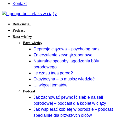
Kontakt
Relaksacja!
Podcast
Baza wiedzy
Baza wiedzy
Depresja ciążowa – psycholog radzi
Znieczulenie zewnątrzoponowe
Naturalne sposoby łagodzenia bólu
porodowego
Ile czasu trwa poród?
Oksytocyna – to musisz wiedzieć
… więcej tematów
Podcast
Jak zachować pewność siebie na sali
porodowej – podcast dla kobiet w ciąży
Jak wspierać kobietę w porodzie – podcast
specjalnie dla przyszłych ojców