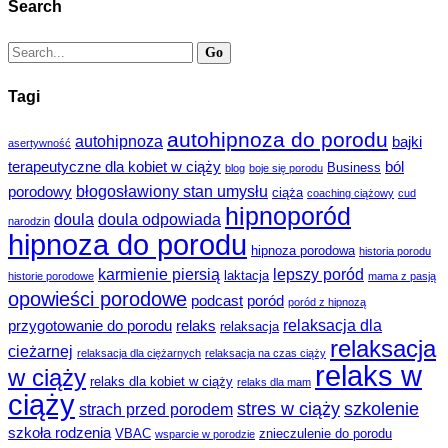
Search
Tagi
autohipnoza do porodu
autohipnoza
bajki
asertywność
terapeutyczne dla kobiet w ciąży
ból
Business
blog
boje się porodu
błogosławiony stan umysłu
porodowy
ciąża
coaching ciążowy
cud
hipnoporód
doula
doula odpowiada
narodzin
hipnoza do porodu
hipnoza porodowa
historia porodu
karmienie piersią
lepszy poród
laktacja
historie porodowe
mama z pasją
opowieści porodowe
podcast
poród
poród z hipnozą
relaksacja dla
przygotowanie do porodu
relaks
relaksacja
relaksacja
cieżarnej
relaksacja dla ciężarnych
relaksacja na czas ciąży
relaks w
w ciąży
relaks dla kobiet w ciąży
relaks dla mam
ciąży
stres w ciąży
szkolenie
strach przed porodem
szkoła rodzenia
VBAC
znieczulenie do porodu
wsparcie w porodzie