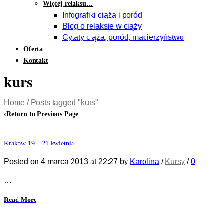
Więcej relaksu…
Infografiki ciąża i poród
Blog o relaksie w ciąży
Cytaty ciąża, poród, macierzyństwo
Oferta
Kontakt
kurs
Home
/
Posts tagged "kurs"
‹
Return to Previous Page
Kraków 19 – 21 kwietnia
Posted on
4 marca 2013
at 22:27
by
Karolina
/
Kursy
/
0
…
Read More