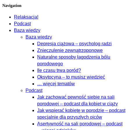
Navigation
Relaksacja!
Podcast
Baza wiedzy
Baza wiedzy
Depresja ciążowa – psycholog radzi
Znieczulenie zewnątrzoponowe
Naturalne sposoby łagodzenia bólu
porodowego
Ile czasu trwa poród?
Oksytocyna – to musisz wiedzieć
… więcej tematów
Podcast
Jak zachować pewność siebie na sali
porodowej – podcast dla kobiet w ciąży
Jak wspierać kobietę w porodzie – podcast
specjalnie dla przyszłych ojców
Asertywność na sali porodowej – podcast