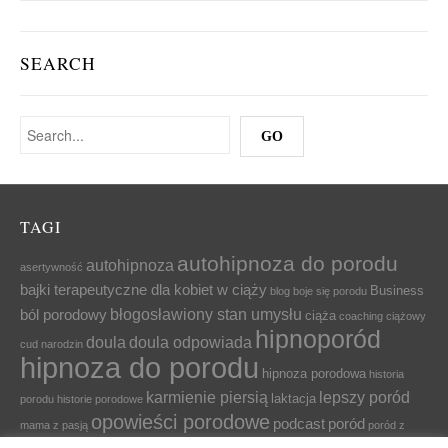
SEARCH
TAGI
autohipnoza do porodu
autohipnoza
asertywność
bajki terapeutyczne dla kobiet w ciąży
Business
blog
boje się porodu
błogosławiony stan umysłu
ból porodowy
ciąża
coaching ciążowy
hipnoporód
doula
doula odpowiada
cud narodzin
hipnoza do porodu
hipnoza porodowa
historia
karmienie piersią
lepszy poród
laktacja
porodu
historie porodowe
opowieści porodowe
podcast
poród
mama z pasją
poród z