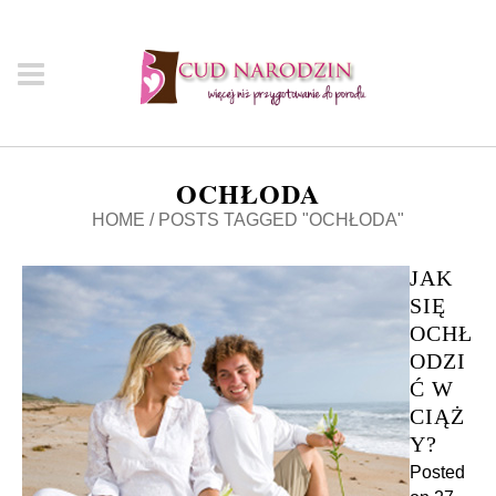
OCHŁODA
HOME
/
POSTS TAGGED "OCHŁODA"
JAK
SIĘ
OCHŁ
ODZI
Ć W
CIĄŻ
Y?
Posted