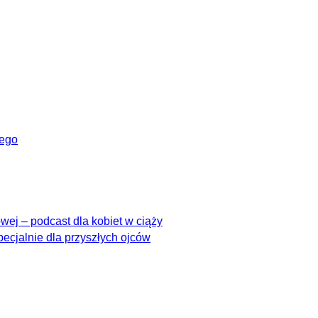
wego
ej – podcast dla kobiet w ciąży
pecjalnie dla przyszłych ojców