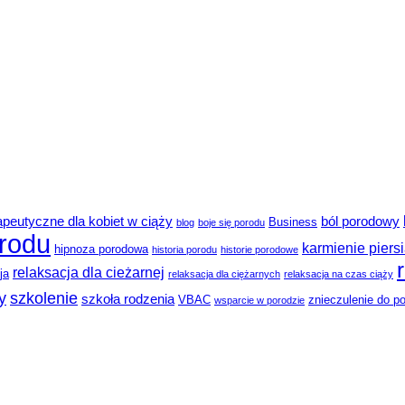
rapeutyczne dla kobiet w ciąży
ból porodowy
Business
blog
boje się porodu
rodu
karmienie piers
hipnoza porodowa
historia porodu
historie porodowe
relaksacja dla cieżarnej
ja
relaksacja dla ciężarnych
relaksacja na czas ciąży
y
szkolenie
szkoła rodzenia
VBAC
znieczulenie do p
wsparcie w porodzie