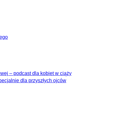
wego
ej – podcast dla kobiet w ciąży
pecjalnie dla przyszłych ojców