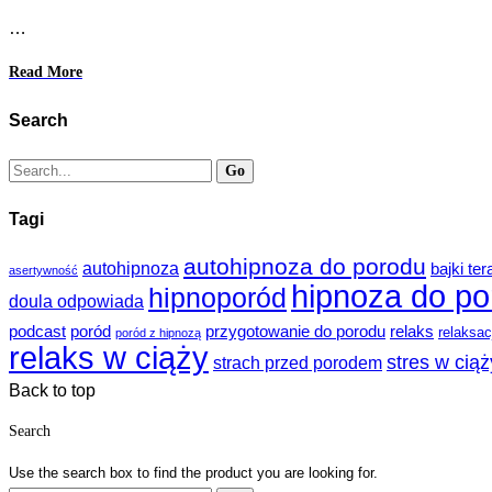
…
Read More
Search
Tagi
autohipnoza do porodu
autohipnoza
bajki te
asertywność
hipnoza do po
hipnoporód
doula odpowiada
podcast
poród
przygotowanie do porodu
relaks
relaksac
poród z hipnozą
relaks w ciąży
stres w ciąż
strach przed porodem
Back to top
Search
Use the search box to find the product you are looking for.