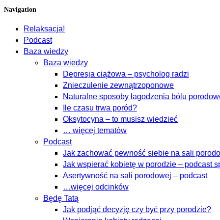
Navigation
Relaksacja!
Podcast
Baza wiedzy
Baza wiedzy
Depresja ciążowa – psycholog radzi
Znieczulenie zewnątrzoponowe
Naturalne sposoby łagodzenia bólu porodo
Ile czasu trwa poród?
Oksytocyna – to musisz wiedzieć
… więcej tematów
Podcast
Jak zachować pewność siebie na sali porodow
Jak wspierać kobietę w porodzie – podcast s
Asertywność na sali porodowej – podcast
…więcej odcinków
Będę Tatą
Jak podjąć decyzję czy być przy porodzie?