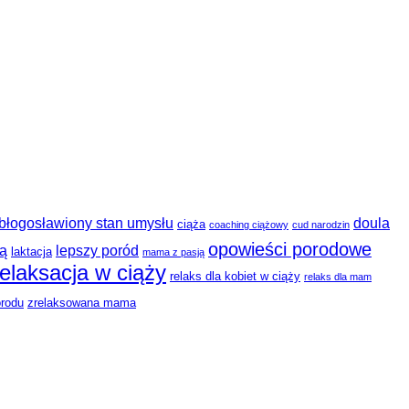
błogosławiony stan umysłu
doula
ciąża
coaching ciążowy
cud narodzin
opowieści porodowe
ią
lepszy poród
laktacja
mama z pasją
relaksacja w ciąży
relaks dla kobiet w ciąży
relaks dla mam
orodu
zrelaksowana mama