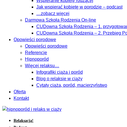
Wspieranie kobiety rodzącej
Jak wspierać kobietę w porodzie – podcast
…zobacz więcej
Darmowa Szkoła Rodzenia On-line
CUDowna Szkoła Rodzenia – 1. przygotowan
CUDowna Szkoła Rodzenia – 2. Przebieg Po
Opowieści porodowe
Opowieści porodowe
Referencje
Hipnoporód
Więcej relaksu…
Infografiki ciąża i poród
Blog o relaksie w ciąży
Cytaty ciąża, poród, macierzyństwo
Oferta
Kontakt
Relaksacja!