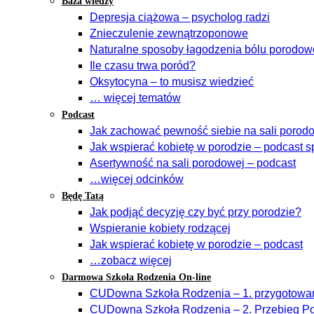
Baza wiedzy
Depresja ciążowa – psycholog radzi
Znieczulenie zewnątrzoponowe
Naturalne sposoby łagodzenia bólu porodo
Ile czasu trwa poród?
Oksytocyna – to musisz wiedzieć
… więcej tematów
Podcast
Jak zachować pewność siebie na sali porodow
Jak wspierać kobietę w porodzie – podcast s
Asertywność na sali porodowej – podcast
…więcej odcinków
Będę Tatą
Jak podjąć decyzję czy być przy porodzie?
Wspieranie kobiety rodzącej
Jak wspierać kobietę w porodzie – podcast
…zobacz więcej
Darmowa Szkoła Rodzenia On-line
CUDowna Szkoła Rodzenia – 1. przygotowan
CUDowna Szkoła Rodzenia – 2. Przebieg Po