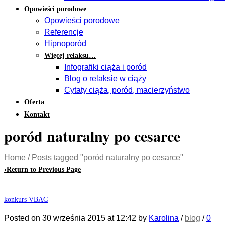
Opowieści porodowe
Opowieści porodowe
Referencje
Hipnoporód
Więcej relaksu…
Infografiki ciąża i poród
Blog o relaksie w ciąży
Cytaty ciąża, poród, macierzyństwo
Oferta
Kontakt
poród naturalny po cesarce
Home
/
Posts tagged "poród naturalny po cesarce"
‹
Return to Previous Page
konkurs VBAC
Posted on
30 września 2015
at 12:42
by
Karolina
/
blog
/
0