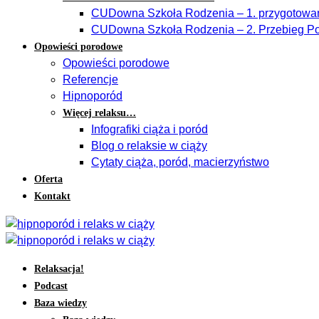
CUDowna Szkoła Rodzenia – 1. przygotowan
CUDowna Szkoła Rodzenia – 2. Przebieg Po
Opowieści porodowe
Opowieści porodowe
Referencje
Hipnoporód
Więcej relaksu…
Infografiki ciąża i poród
Blog o relaksie w ciąży
Cytaty ciąża, poród, macierzyństwo
Oferta
Kontakt
Relaksacja!
Podcast
Baza wiedzy