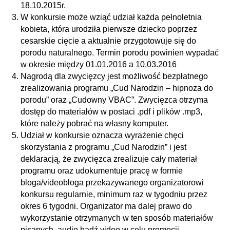
18.10.2015r.
W konkursie może wziąć udział każda pełnoletnia
kobieta, która urodziła pierwsze dziecko poprzez
cesarskie cięcie a aktualnie przygotowuje się do
porodu naturalnego. Termin porodu powinien wypadać
w okresie między 01.01.2016 a 10.03.2016
Nagrodą dla zwycięzcy jest możliwość bezpłatnego
zrealizowania programu „Cud Narodzin – hipnoza do
porodu” oraz „Cudowny VBAC”. Zwycięzca otrzyma
dostęp do materiałów w postaci .pdf i plików .mp3,
które należy pobrać na własny komputer.
Udział w konkursie oznacza wyrażenie chęci
skorzystania z programu „Cud Narodzin” i jest
deklaracją, że zwycięzca zrealizuje cały materiał
programu oraz udokumentuje pracę w formie
bloga/videobloga przekazywanego organizatorowi
konkursu regularnie, minimum raz w tygodniu przez
okres 6 tygodni. Organizator ma dalej prawo do
wykorzystanie otrzymanych w ten sposób materiałów
pisanych, audio bądź video w celu promocji,