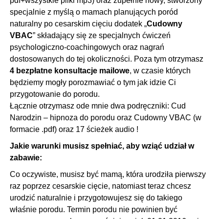
pdf+wszystkie pliki mp3) oraz zupełnie nowy, stworzony
specjalnie z myślą o mamach planujących poród
naturalny po cesarskim cięciu dodatek „
Cudowny
VBAC
” składający się ze specjalnych ćwiczeń
psychologiczno-coachingowych oraz nagrań
dostosowanych do tej okoliczności. Poza tym otrzymasz
4 bezpłatne konsultacje mailowe
, w czasie których
będziemy mogły porozmawiać o tym jak idzie Ci
przygotowanie do porodu.
Łącznie otrzymasz ode mnie dwa podręczniki: Cud
Narodzin – hipnoza do porodu oraz Cudowny VBAC (w
formacie .pdf) oraz 17 ścieżek audio !
Jakie warunki musisz spełniać, aby wziąć udział w
zabawie:
Co oczywiste, musisz być mamą, która urodziła pierwszy
raz poprzez cesarskie cięcie, natomiast teraz chcesz
urodzić naturalnie i przygotowujesz się do takiego
właśnie porodu. Termin porodu nie powinien być