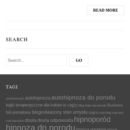
READ MORE
SEARCH
TAGI
autohipnoza do porodu
autohipnoza
asertywność
bajki terapeutyczne dla kobiet w ciąży
Business
blog
boje się porodu
błogosławiony stan umysłu
ból porodowy
ciąża
coaching ciążowy
hipnoporód
doula
doula odpowiada
cud narodzin
hipnoza do porodu
hipnoza porodowa
historia