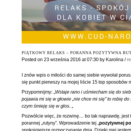
PIĄTKOWY RELAKS – PORANNA POZYTYWNA RUT
Posted on
23 września 2016
at 07:30
by
Karolina
/
r
I znów wpis o miłości do samej siebie wywołał poru
się punkt pierwszy na mojej liście 15 top sposobów 
Przypomnijmy: „
Wstaje rano i uśmiecham się do sieb
pojawia mi się w głowie „nie chce mi się” to robię do
czym śmieję się w głos.
„
Pozwólcie więc, że rozwinę… bo tak naprawdę, jest 
porannej „rutyny”. Wprowadzenie tej „
pozytywnej po
spokojniejsze rozpoczynanie dnia. Dzięki niej jeste