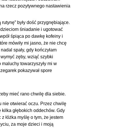
, na rzecz pozytywnego nastawienia
rutynę” były dość przygnębiające.
dzieciom śniadanie i ugotować
wpół śpiąca po dawkę kofeiny i
óre mówiły mi jasno, że nie chcę
ci nadal spały, gdy kończyłam
 wymyć zęby, wziąć szybki
kło maluchy towarzyszyły mi w
e zegarek pokazywał spore
eby mieć rano chwilę dla siebie.
 nie otwierać oczu. Przez chwilę
ę kilka głębokich oddechów. Gdy
z łóżka myślę o tym, że jestem
ciu, za moje dzieci i moją