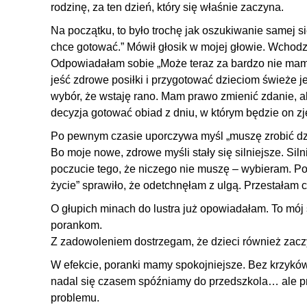
rodzinę, za ten dzień, który się właśnie zaczyna.
Na początku, to było trochę jak oszukiwanie samej si
chce gotować.” Mówił głosik w mojej głowie. Wchodz
Odpowiadałam sobie „Może teraz za bardzo nie mam 
jeść zdrowe posiłki i przygotować dzieciom świeże j
wybór, że wstaję rano. Mam prawo zmienić zdanie, al
decyzja gotować obiad z dniu, w którym będzie on zj
Po pewnym czasie uporczywa myśl „muszę zrobić dzi
Bo moje nowe, zdrowe myśli stały się silniejsze. Siln
poczucie tego, że niczego nie muszę – wybieram. P
życie” sprawiło, że odetchnęłam z ulgą. Przestałam c
O głupich minach do lustra już opowiadałam. To mój
porankom.
Z zadowoleniem dostrzegam, że dzieci również zaczy
W efekcie, poranki mamy spokojniejsze. Bez krzykó
nadal się czasem spóźniamy do przedszkola… ale pr
problemu.