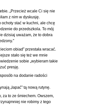
ebie. „Przecież wcale Ci się nie
iłam z nim w dyskusję.
ochoty stać w kuchni, ale chcę
edzenie do przedszkola. To mój
e dzisiaj uważam, że to dobra
edzony.”
eciom obiad” przestała wracać.
iejsze stało się też we mnie
owiedzenie sobie „wybieram takie
zuć presję.
 sposób na dodanie radości
nają „łapać” tą nową rutynę.
w, za to ze śmiechem. Owszem,
zynajmniej nie robimy z tego