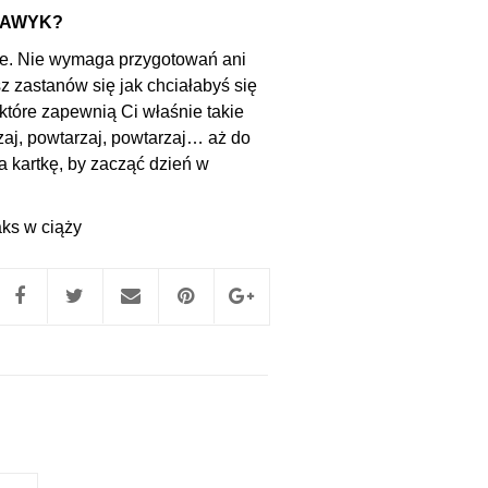
NAWYK?
te. Nie wymaga przygotowań ani
sz zastanów się jak chciałabyś się
 które zapewnią Ci właśnie takie
zaj, powtarzaj, powtarzaj… aż do
a kartkę, by zacząć dzień w
aks w ciąży