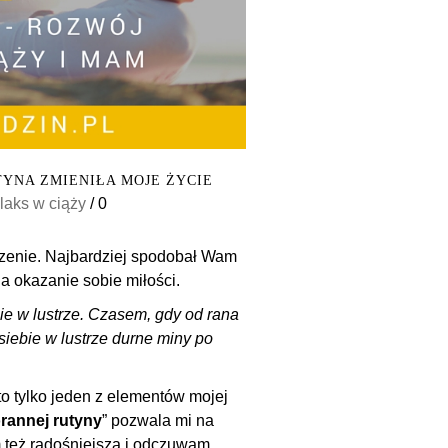
YNA ZMIENIŁA MOJE ŻYCIE
elaks w ciąży
/
0
szenie. Najbardziej spodobał Wam
na okazanie sobie miłości.
ie w lustrze. Czasem, gdy od rana
 siebie w lustrze durne miny po
to tylko jeden z elementów mojej
rannej rutyny
” pozwala mi na
m też radośniejsza i odczuwam