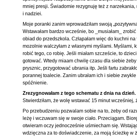
mniej presji. Świadomie rezygnuję też z narzekania
i nadziei.
Moje poranki zanim wprowadziłam swoją „pozytywną 
Wstawałam bardzo wcześnie, bo _musiałam_ zrobić 
obiad do przedszkola. Człapałam więc do kuchni na 
mozolnie walczyłam z własnymi myślami. Myślami, kt
robić tego, co robię. Jeśli miałam szczeście, to dzie
gotować. Wtedy miaam chwilę czasu dla siebie żeby
prysznic, przygotować ubrania itp. Jeśli fartu zabra
porannej toalecie. Zanim ubrałam ich i siebie zwykl
spóźnienie.
Zrezygnowałam z tego schematu z dnia na dzień.
Stwierdziłam, że wolę wstawać 15 minut wcześniej, ż
Po przebudzeniu pozwalam sobie na to, żeby od razu
leżę i wczuwam się w swoje ciało. Przeciągam. Bior
otwieram oczy jednocześnie uśmiecham się. Wstając 
wdzięczna za to doświadczenie, za moją ścieżkę w ży