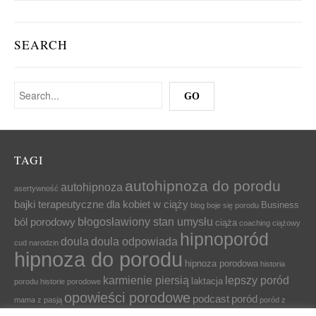
SEARCH
TAGI
autohipnoza do porodu
autohipnoza
asertywność
bajki terapeutyczne dla kobiet w ciąży
Business
blog
boje się porodu
błogosławiony stan umysłu
ból porodowy
ciąża
coaching ciążowy
hipnoporód
doula
doula odpowiada
cud narodzin
hipnoza do porodu
hipnoza porodowa
historia
karmienie piersią
lepszy poród
laktacja
porodu
historie porodowe
opowieści porodowe
podcast
poród
mama z pasją
poród z