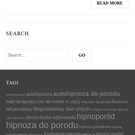
READ MORE
SEARCH
TAGI
autohipnoza do porodu
autohipnoza
asertywność
bajki terapeutyczne dla kobiet w ciąży
Business
blog
boje się porodu
błogosławiony stan umysłu
ból porodowy
ciąża
coaching ciążowy
hipnoporód
doula
doula odpowiada
cud narodzin
hipnoza do porodu
hipnoza porodowa
historia
karmienie piersią
lepszy poród
laktacja
porodu
historie porodowe