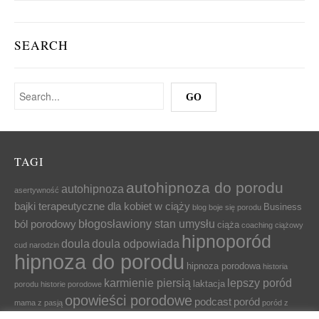
SEARCH
TAGI
autohipnoza do porodu
autohipnoza
asertywność
bajki terapeutyczne dla kobiet w ciąży
Business
blog
boje się porodu
błogosławiony stan umysłu
ból porodowy
ciąża
coaching ciążowy
hipnoporód
doula
doula odpowiada
cud narodzin
hipnoza do porodu
hipnoza porodowa
historia
karmienie piersią
lepszy poród
laktacja
porodu
historie porodowe
opowieści porodowe
podcast
poród
mama z pasją
poród z