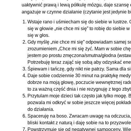
uaktywnić prawą i lewą półkulę mózgu, daje szansę 
angażuje w czynne działanie (czytanie jest jedynie 
Wstaje rano i uśmiecham się do siebie w lustrze.
się w głowie „nie chce mi się” to robię do siebie 
się w głos.
Gdy myślę „nie chce mi się” odpowiadam samej so
zrozumieniem „Chce mi się żyć. Mam w sobie chęć i
jestem po prostu zmęczona/smutna/głodna (wstawi
Potrzebuję teraz zająć się sobą aby odzyskać ener
Śpiewam i tańczę, gdy nikt nie patrzy. Sama dla s
Daje sobie codziennie 30 minut na praktykę medytac
dobrze na moją głowę, poczucie wewnętrznej rado
to za ważną część dnia i nie rezygnuję z tego zbyt
Przytulam moje dzieci tak często jak tylko mogę. B
pozwala mi odkryć w sobie jeszcze więcej pokładó
do działania.
Spaceruję na boso. Zwracam uwagę na odczucia, kt
bliski kontakt z naturą i daję sobie na to przyzwole
Powstrzymuje się od negatywnej samooceny. Wie