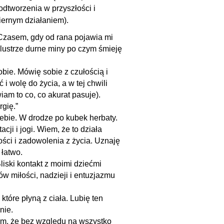
odtworzenia w przyszłości i
biernym działaniem).
 Czasem, gdy od rana pojawia mi
w lustrze durne miny po czym śmieję
bie. Mówię sobie z czułością i
 wolę do życia, a w tej chwili
am to co, co akurat pasuje).
gię.”
iebie. W drodze po kubek herbaty.
ji i jogi. Wiem, że to działa
ści i zadowolenia z życia. Uznaję
 łatwo.
liski kontakt z moimi dziećmi
w miłości, nadzieji i entuzjazmu
óre płyną z ciała. Lubię ten
nie.
m, że bez względu na wszystko