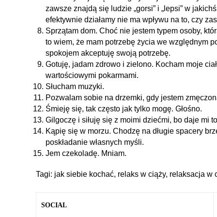
zawsze znajdą się ludzie „gorsi” i „lepsi” w jakichś
efektywnie działamy nie ma wpływu na to, czy za
Sprzątam dom. Choć nie jestem typem osoby, któr
to wiem, że mam potrzebę życia we względnym por
spokojem akceptuję swoją potrzebę.
Gotuję, jadam zdrowo i zielono. Kocham moje ciał
wartościowymi pokarmami.
Słucham muzyki.
Pozwalam sobie na drzemki, gdy jestem zmęczon
Śmieję się, tak często jak tylko mogę. Głośno.
Gilgoczę i siłuję się z moimi dziećmi, bo daje mi t
Kąpię się w morzu. Chodzę na długie spacery brz
poskładanie własnych myśli.
Jem czekoladę. Mniam.
Tagi:
jak siebie kochać
,
relaks w ciąży
,
relaksacja w 
SOCIAL