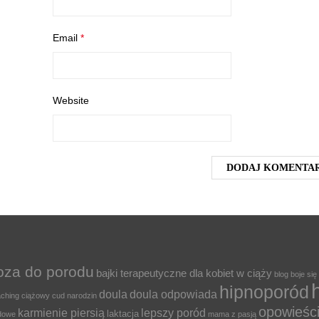
Email
*
Website
oza do porodu
bajki terapeutyczne dla kobiet w ciąży
blog
boje się
hipnoporód
doula
doula odpowiada
ching ciążowy
cud narodzin
opowieśc
karmienie piersią
lepszy poród
laktacja
odowe
mama z pasją