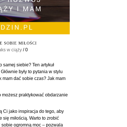
E SOBIE MIŁOŚCI
aks w ciąży
/
0
o samej siebie? Ten artykuł
 Głównie były to pytania w stylu
Jak mam dać sobie czas? Jak mam
ób możesz praktykować obdarzanie
 Ci jako inspiracja do tego, aby
się miłością. Warto to zrobić
 w sobie ogromną moc – pozwala