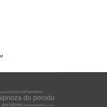
ból porodowy
Business
 porodu
hipnoza do porodu
i porodowe
podcast
poród
poród z