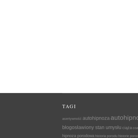
TAGI
autohipn
autohipnoza
asertywność
błogosławiony stan umysłu
ciąża
coa
hipnoza porodowa
historia porodu
historie por