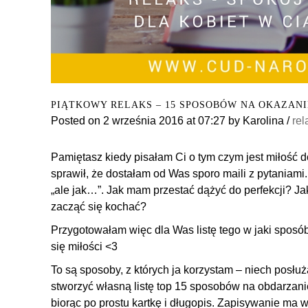
PIĄTKOWY RELAKS – 15 SPOSOBÓW NA OKAZANI
Posted on
2 września 2016
at 07:27
by
Karolina
/
rel
Pamiętasz kiedy pisałam Ci o tym czym jest miłość d
sprawił, że dostałam od Was sporo maili z pytaniami.
„ale jak…”. Jak mam przestać dążyć do perfekcji? 
zacząć się kochać?
Przygotowałam więc dla Was listę tego w jaki spos
się miłości <3
To są sposoby, z których ja korzystam – niech posłużą
stworzyć własną listę top 15 sposobów na obdarzanie 
biorąc po prostu kartkę i długopis. Zapisywanie ma