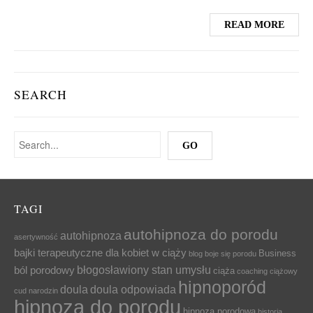
READ MORE
SEARCH
TAGI
autohipnoza do porodu
autohipnoza
asertywność
bajki terapeutyczne dla kobiet w ciąży
Business
blog
boje się porodu
błogosławiony stan umysłu
ból porodowy
ciąża
coaching ciążowy
hipnoporód
doula
doula odpowiada
cud narodzin
hipnoza do porodu
hipnoza porodowa
historia