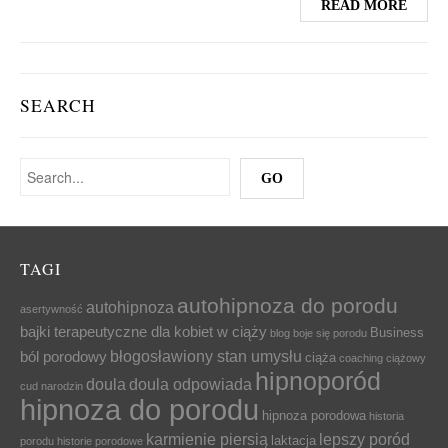
READ MORE
SEARCH
TAGI
autohipnoza do porodu
autohipnoza
asertywność
bajki terapeutyczne dla kobiet w ciąży
Business
blog
boje się porodu
błogosławiony stan umysłu
ból porodowy
ciąża
coaching ciążowy
hipnoporód
doula
doula odpowiada
cud narodzin
hipnoza do porodu
hipnoza porodowa
historia
karmienie piersią
lepszy poród
laktacja
porodu
historie porodowe