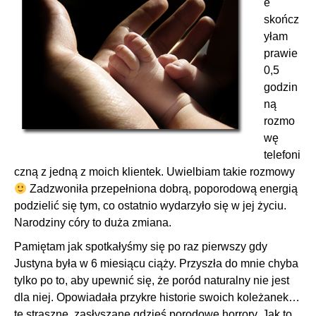
e
skończ
yłam
prawie
0,5
godzin
ną
rozmo
wę
telefoni
czną z jedną z moich klientek. Uwielbiam takie rozmowy
Zadzwoniła przepełniona dobrą, poporodową energią
podzielić się tym, co ostatnio wydarzyło się w jej życiu.
Narodziny córy to duża zmiana.
Pamiętam jak spotkałyśmy się po raz pierwszy gdy
Justyna była w 6 miesiącu ciąży. Przyszła do mnie chyba
tylko po to, aby upewnić się, że poród naturalny nie jest
dla niej. Opowiadała przykre historie swoich koleżanek…
te straszne, zasłyszane gdzieś porodowe horrory. Jak to