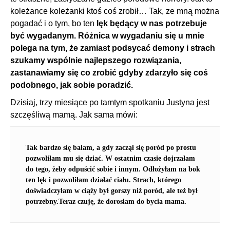
koleżance koleżanki ktoś coś zrobił… Tak, ze mną można
pogadać i o tym, bo ten
lęk będący w nas potrzebuje
być wygadanym. Różnica w wygadaniu się u mnie
polega na tym, że zamiast podsycać demony i strach
szukamy wspólnie najlepszego rozwiązania,
zastanawiamy się co zrobić gdyby zdarzyło się coś
podobnego, jak sobie poradzić.
Dzisiaj, trzy miesiące po tamtym spotkaniu Justyna jest
szczęśliwą mamą. Jak sama mówi:
Tak bardzo się bałam, a gdy zaczął się poród po prostu
pozwoliłam mu się dziać. W ostatnim czasie dojrzałam
do tego, żeby odpuścić sobie i innym. Odłożyłam na bok
ten lęk i pozwoliłam działać ciału.
Strach, którego
doświadczyłam w ciąży był gorszy niż poród
, ale też był
potrzebny.Teraz czuję, że dorosłam do bycia mama.