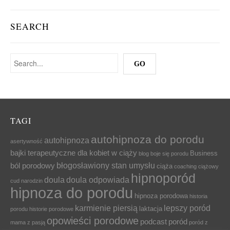
SEARCH
TAGI
autohipnoza do porodu
autohipnoza
asertywność
bajki terapeutyczne dla kobiet w ciąży
Business
blog
boje się porodu
błogosławiony stan umysłu
ból porodowy
ciąża
coaching ciążowy
hipnoporód
doula
doula odpowiada
cud narodzin
hipnoza do porodu
hipnoza porodowa
historia
karmienie piersią
lepszy poród
laktacja
porodu
historie porodowe
opowieści porodowe
podcast
poród
mama z pasją
poród z