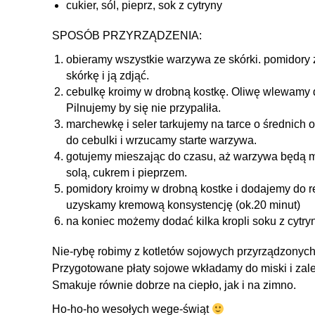
cukier, sól, pieprz, sok z cytryny
SPOSÓB PRZYRZĄDZENIA:
obieramy wszystkie warzywa ze skórki. pomidory
skórkę i ją zdjąć.
cebulkę kroimy w drobną kostkę. Oliwę wlewamy 
Pilnujemy by się nie przypaliła.
marchewkę i seler tarkujemy na tarce o średnic
do cebulki i wrzucamy starte warzywa.
gotujemy mieszając do czasu, aż warzywa będą 
solą, cukrem i pieprzem.
pomidory kroimy w drobną kostke i dodajemy do r
uzyskamy kremową konsystencję (ok.20 minut)
na koniec możemy dodać kilka kropli soku z cytry
Nie-rybę robimy z kotletów sojowych przyrządzonyc
Przygotowane płaty sojowe wkładamy do miski i za
Smakuje równie dobrze na ciepło, jak i na zimno.
Ho-ho-ho wesołych wege-świąt