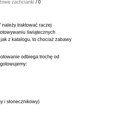
żowe zachcianki
/
0
należy traktować raczej
ygotowywaniu świątecznych
ak z katalogu, to chociaż zabawy
otowanie odbiega trochę od
zygotowujemy:
ny i słonecznikowy)