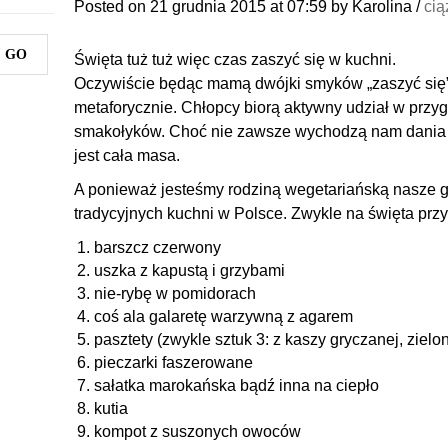
Posted on
21 grudnia 2015
at 07:59
by
Karolina
/
cią
Święta tuż tuż więc czas zaszyć się w kuchni.
Oczywiście będąc mamą dwójki smyków „zaszyć się” 
metaforycznie. Chłopcy biorą aktywny udział w prz
smakołyków. Choć nie zawsze wychodzą nam dania j
jest cała masa.
A ponieważ jesteśmy rodziną wegetariańską nasze g
tradycyjnych kuchni w Polsce. Zwykle na święta pr
barszcz czerwony
uszka z kapustą i grzybami
nie-rybę w pomidorach
coś ala galaretę warzywną z agarem
pasztety (zwykle sztuk 3: z kaszy gryczanej, zielo
pieczarki faszerowane
sałatka marokańska bądź inna na ciepło
kutia
kompot z suszonych owoców