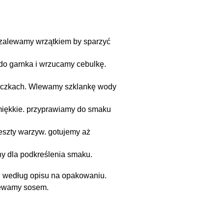
 zalewamy wrzątkiem by sparzyć
do garnka i wrzucamy cebulkę.
h oczkach. Wlewamy szklankę wody
miękkie. przyprawiamy do smaku
eszty warzyw. gotujemy aż
ny dla podkreślenia smaku.
h według opisu na opakowaniu.
lewamy sosem.