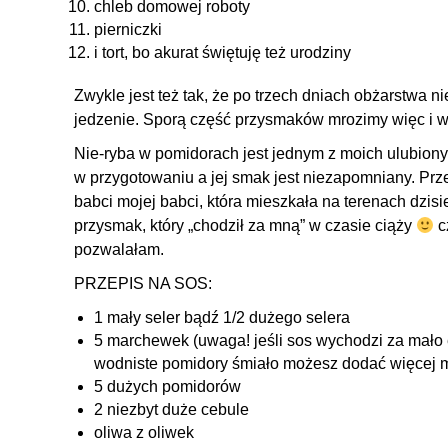
chleb domowej roboty
pierniczki
i tort, bo akurat świętuję też urodziny
Zwykle jest też tak, że po trzech dniach obżarstwa n
jedzenie. Sporą część przysmaków mrozimy więc i 
Nie-ryba w pomidorach jest jednym z moich ulubiony
w przygotowaniu a jej smak jest niezapomniany. Prz
babci mojej babci, która mieszkała na terenach dzisiej
przysmak, który „chodził za mną” w czasie ciąży
c
pozwalałam.
PRZEPIS NA SOS:
1 mały seler bądź 1/2 dużego selera
5 marchewek (uwaga! jeśli sos wychodzi za mało e
wodniste pomidory śmiało możesz dodać więcej 
5 dużych pomidorów
2 niezbyt duże cebule
oliwa z oliwek