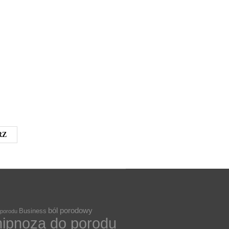
ból porodowy
Business
 porodu
hipnoza do porodu