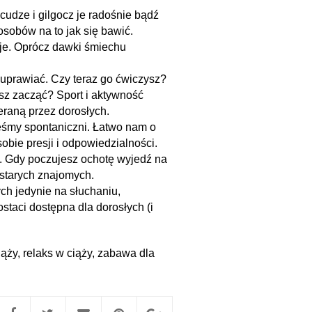
cudze i gilgocz je radośnie bądź
osobów na to jak się bawić.
 je. Oprócz dawki śmiechu
 uprawiać. Czy teraz go ćwiczysz?
żesz zacząć? Sport i aktywność
eraną przez dorosłych.
eśmy spontaniczni. Łatwo nam o
obie presji i odpowiedzialności.
ć. Gdy poczujesz ochotę wyjedź na
 starych znajomych.
ch jedynie na słuchaniu,
staci dostępna dla dorosłych (i
iąży
,
relaks w ciąży
,
zabawa dla