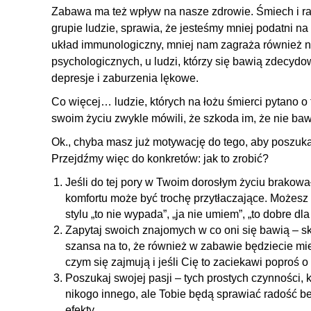
Zabawa ma też wpływ na nasze zdrowie. Śmiech i r
grupie ludzie, sprawia, że jesteśmy mniej podatni na 
układ immunologiczny, mniej nam zagraża również n
psychologicznych, u ludzi, którzy się bawią zdecydow
depresje i zaburzenia lękowe.
Co więcej… ludzie, których na łożu śmierci pytano o 
swoim życiu zwykle mówili, że szkoda im, że nie bawi
Ok., chyba masz już motywację do tego, aby poszuk
Przejdźmy więc do konkretów: jak to zrobić?
Jeśli do tej pory w Twoim dorosłym życiu brakowa
komfortu może być trochę przytłaczające. Możes
stylu „to nie wypada”, „ja nie umiem”, „to dobre dl
Zapytaj swoich znajomych w co oni się bawią – sk
szansa na to, że również w zabawie będziecie mi
czym się zajmują i jeśli Cię to zaciekawi poproś 
Poszukaj swojej pasji – tych prostych czynności, 
nikogo innego, ale Tobie będą sprawiać radość be
efekty.