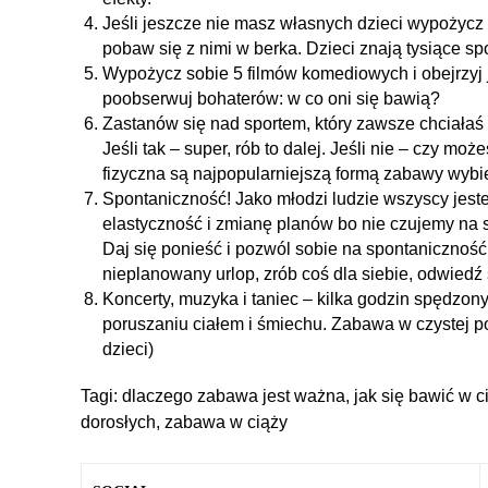
Jeśli jeszcze nie masz własnych dzieci wypożycz 
pobaw się z nimi w berka. Dzieci znają tysiące sp
Wypożycz sobie 5 filmów komediowych i obejrzyj
poobserwuj bohaterów: w co oni się bawią?
Zastanów się nad sportem, który zawsze chciałaś
Jeśli tak – super, rób to dalej. Jeśli nie – czy mo
fizyczna są najpopularniejszą formą zabawy wybi
Spontaniczność! Jako młodzi ludzie wszyscy jest
elastyczność i zmianę planów bo nie czujemy na s
Daj się ponieść i pozwól sobie na spontanicznoś
nieplanowany urlop, zrób coś dla siebie, odwiedź
Koncerty, muzyka i taniec – kilka godzin spędzony
poruszaniu ciałem i śmiechu. Zabawa w czystej po
dzieci)
Tagi:
dlaczego zabawa jest ważna
,
jak się bawić w c
dorosłych
,
zabawa w ciąży