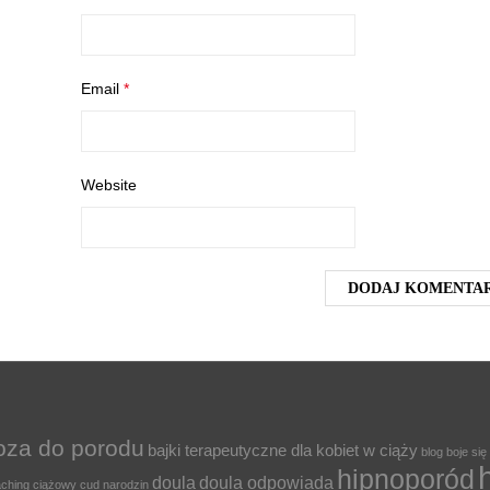
Email
*
Website
oza do porodu
bajki terapeutyczne dla kobiet w ciąży
blog
boje się
hipnoporód
doula
doula odpowiada
ching ciążowy
cud narodzin