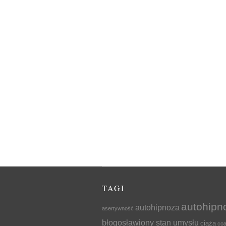
TAGI
autohipn
autohipnoza
asertywność
błogosławiony stan umysłu
ciąża
coa