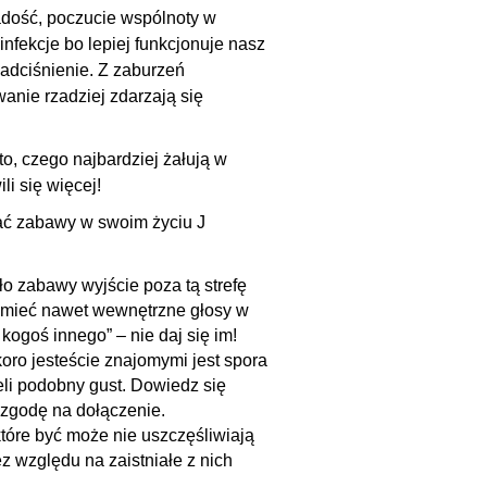
adość, poczucie wspólnoty w
infekcje bo lepiej funkcjonuje nasz
adciśnienie. Z zaburzeń
anie rzadziej zdarzają się
to, czego najbardziej żałują w
li się więcej!
ać zabawy w swoim życiu J
ło zabawy wyjście poza tą strefę
z mieć nawet wewnętrzne głosy w
a kogoś innego” – nie daj się im!
oro jesteście znajomymi jest spora
eli podobny gust. Dowiedz się
o zgodę na dołączenie.
które być może nie uszczęśliwiają
z względu na zaistniałe z nich