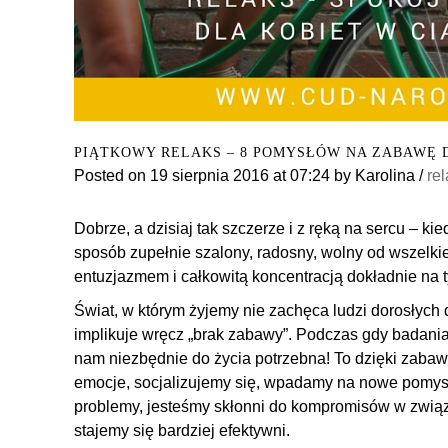
PIĄTKOWY RELAKS – 8 POMYSŁÓW NA ZABAWĘ 
Posted on
19 sierpnia 2016
at 07:24
by
Karolina
/
re
Dobrze, a dzisiaj tak szczerze i z ręką na sercu – ki
sposób zupełnie szalony, radosny, wolny od wszelkie
entuzjazmem i całkowitą koncentracją dokładnie na t
Świat, w którym żyjemy nie zachęca ludzi dorosłych
implikuje wręcz „brak zabawy”. Podczas gdy badania
nam niezbędnie do życia potrzebna! To dzięki zabaw
emocje, socjalizujemy się, wpadamy na nowe pomys
problemy, jesteśmy skłonni do kompromisów w związk
stajemy się bardziej efektywni.