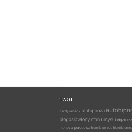
TAGI
autohipn
autohipnoza
asertywność
błogosławiony stan umysłu
ciąża
coa
hipnoza porodowa
historia porodu
historie por