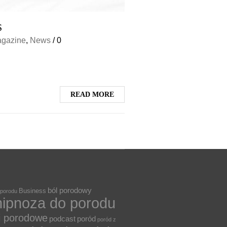
S
gazine
,
News
/
0
READ MORE
ból porodowy
Business
 porodu
hipnoza do porodu
i porodowe
podcast
poród
poród z