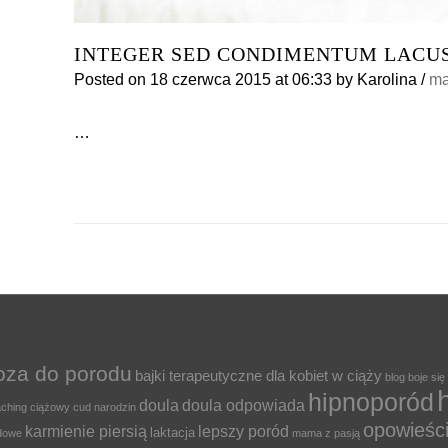
INTEGER SED CONDIMENTUM LACU
Posted on
18 czerwca 2015
at 06:33
by
Karolina
/
ma
…
oza do porodu
bajki terapeutyczne dla kobiet w ciąży
blog
boje się
hipnoporód
doula
doula odpowiada
ching ciążowy
cud narodzin
opowieśc
karmienie piersią
lepszy poród
laktacja
odowe
mama z pasją