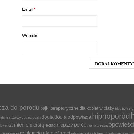
Email
*
Website
oza do porodu
bajki terapeutyczne dla kobiet w ciąży
blog
boje się
hipnoporód
doula
doula odpowiada
ching ciążowy
cud narodzin
opowieśc
karmienie piersią
lepszy poród
laktacja
odowe
mama z pasją
relaksacja dla cieżarnej
s
relaksacja
relaksacja dla ciężarnych
relaksacja na cz