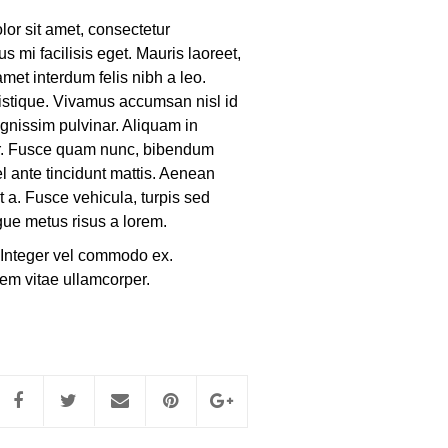
or sit amet, consectetur
us mi facilisis eget. Mauris laoreet,
amet interdum felis nibh a leo.
tristique. Vivamus accumsan nisl id
ignissim pulvinar. Aliquam in
ur. Fusce quam nunc, bibendum
vel ante tincidunt mattis. Aenean
t a. Fusce vehicula, turpis sed
gue metus risus a lorem.
. Integer vel commodo ex.
orem vitae ullamcorper.