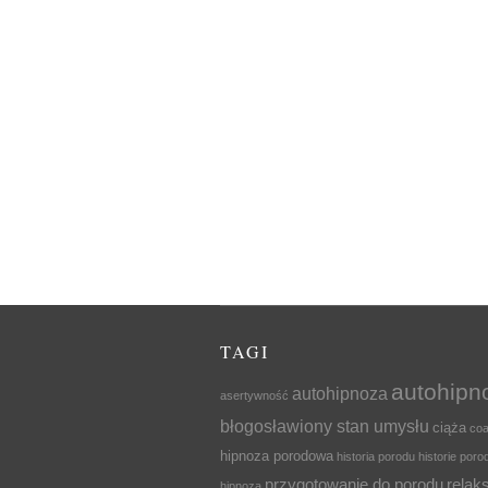
TAGI
autohipn
autohipnoza
asertywność
błogosławiony stan umysłu
ciąża
coa
hipnoza porodowa
historia porodu
historie por
przygotowanie do porodu
relak
hipnozą