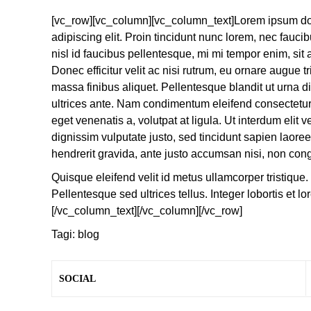
[vc_row][vc_column][vc_column_text]Lorem ipsum dol
adipiscing elit. Proin tincidunt nunc lorem, nec faucib
nisl id faucibus pellentesque, mi mi tempor enim, sit 
Donec efficitur velit ac nisi rutrum, eu ornare augue 
massa finibus aliquet. Pellentesque blandit ut urna d
ultrices ante. Nam condimentum eleifend consectet
eget venenatis a, volutpat at ligula. Ut interdum elit 
dignissim vulputate justo, sed tincidunt sapien laoree
hendrerit gravida, ante justo accumsan nisi, non con
Quisque eleifend velit id metus ullamcorper tristique
Pellentesque sed ultrices tellus. Integer lobortis et l
[/vc_column_text][/vc_column][/vc_row]
Tagi:
blog
SOCIAL