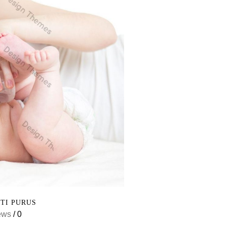
ETI PURUS
ews
/
0