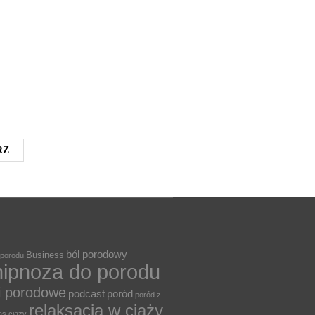
ból porodowy
Business
 porodu
hipnoza do porodu
i porodowe
podcast
poród
poród z
relaksacja w ciąży
as ciąży