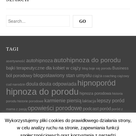
TAGI
autohipnoza do porodu
autohipnoza
asertywność
bajki terapeutyczne dla kobiet w ciąży
Business
blog
boje się porodu
błogosławiony stan umysłu
ból porodowy
ciąża
coaching ciążowy
hipnoporód
doula
doula odpowiada
cud narodzin
hipnoza do porodu
hipnoza porodowa
historia
karmienie piersią
lepszy poród
laktacja
porodu
historie porodowe
opowieści porodowe
podcast
poród
mama z pasją
poród z
relaksacja
przygotowanie do porodu
relaks
relaksacja
hipnozą
Wykorzystujemy pliki cookies do prawidłowego działania strony,
dla cieżarnej
relaksacja dla ciężarnych
relaksacja na czas ciąży
w celu analizy ruchu na stronie, zapewniania funkcji
relaksacja w ciąży
relaks dla kobiet w ciąży
relaks dla
społecznościowych oraz korzystania z narzędzi