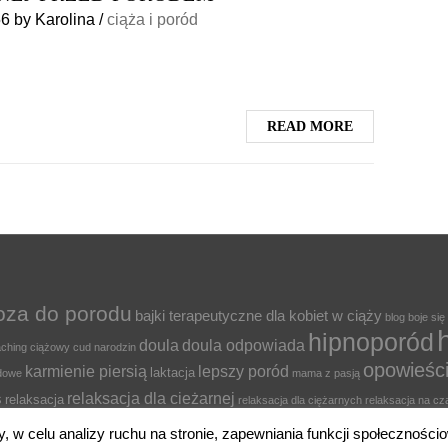
56
by
Karolina
/
ciąża i poród
READ MORE
oza do porodu
bajki terapeutyczne dla kobiet w ciąży
blog
boje się
hipnoporód
doula
doula odpowiada
ching ciążowy
cud narodzin
opowieśc
karmienie piersią
lepszy poród
laktacja
odowe
mama z pasją
relaksacja dla cieżarnej
s
relaksacja
relaksacja dla ciężarnych
relaksacja na cz
elaks w ciąży
stres w ciąży
sz
strach przed porodem
y, w celu analizy ruchu na stronie, zapewniania funkcji społecznoś