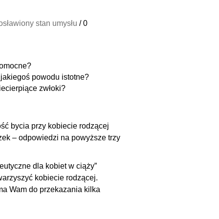
osławiony stan umysłu
/
0
 pomocne?
z jakiegoś powodu istotne?
iecierpiące zwłoki?
ść bycia przy kobiecie rodzącej
iązek – odpowiedzi na powyższe trzy
utyczne dla kobiet w ciąży”
warzyszyć kobiecie rodzącej.
 ma Wam do przekazania kilka