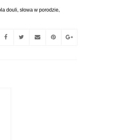
ola douli
,
słowa w porodzie
,