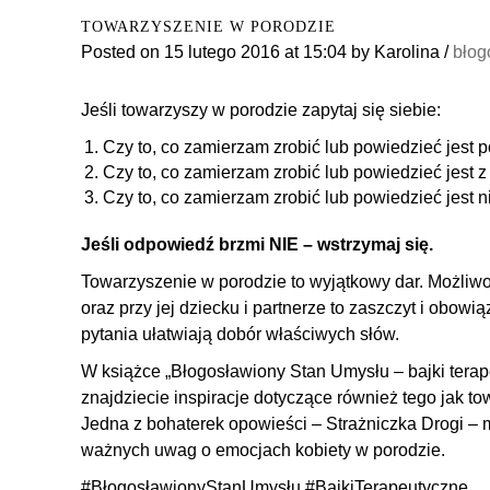
TOWARZYSZENIE W PORODZIE
Posted on
15 lutego 2016
at 15:04
by
Karolina
/
błog
Jeśli towarzyszy w porodzie zapytaj się siebie:
Czy to, co zamierzam zrobić lub powiedzieć jest
Czy to, co zamierzam zrobić lub powiedzieć jest 
Czy to, co zamierzam zrobić lub powiedzieć jest n
Jeśli odpowiedź brzmi NIE – wstrzymaj się.
Towarzyszenie w porodzie to wyjątkowy dar. Możliwo
oraz przy jej dziecku i partnerze to zaszczyt i obow
pytania ułatwiają dobór właściwych słów.
W książce „Błogosławiony Stan Umysłu – bajki terape
znajdziecie inspiracje dotyczące również tego jak to
Jedna z bohaterek opowieści – Strażniczka Drogi –
ważnych uwag o emocjach kobiety w porodzie.
‪#‎
BłogosławionyStanUmysłu‬
‪#‎
BajkiTerapeutyczne‬